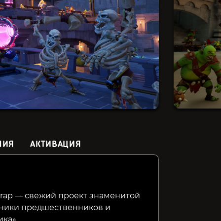
НИЯ
АКТИВАЦИЯ
Hexguardian
Sky Escort
Artisan 
trap — свежий проект знаменитой
ники предшественников и
369₽
269₽
419₽
20%
30%
ка».