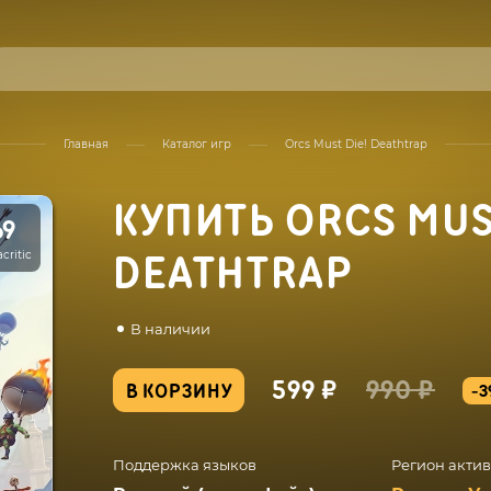
Главная
Каталог игр
Orcs Must Die! Deathtrap
КУПИТЬ ORCS MUS
69
critic
DEATHTRAP
В наличии
599 ₽
990 ₽
В КОРЗИНУ
-3
Поддержка языков
Регион акти