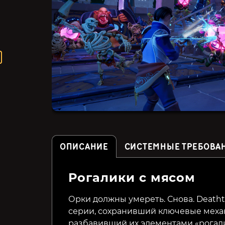
ОПИСАНИЕ
СИСТЕМНЫЕ ТРЕБОВА
Рогалики с мясом
Voodolls
Hunters of the Dead
Орки должны умереть. Снова. Death
серии, сохранивший ключевые меха
840₽
45₽
65%
разбавивший их элементами «рогали