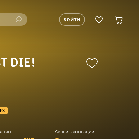
ВОЙТИ
T DIE!
9%
вации
Сервис активации