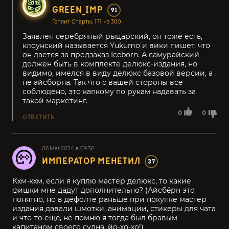
GREEN_IMP
91
Гоплит Спарты, 171 из 300
Заявлен серебряный рыцарский, он тоже есть,
клоунский называется Yukumo и вики пишет, что
он дается за предзаказ Iceborn. А самурайский
должен быть в комплекте делюкс-издания, но
видимо, имелся в виду делюкс базовой версии, а
не айсборна. Так что с вашей стороны все
соблюдено, это капкому по рукам надавать за
такой маркетинг.
0
0
ОТВЕТИТЬ
06.Mar.2024 в 09:36
ИМПЕРАТОР МЕНЕТИЛ
37
Кхм-кхм, если я куплю мастер делюкс, то какие
фишки мне дадут дополнительно? (Айсбëрн это
понятно, но в дефолте раньше при покупке мастер
издания давали шмотки, анимации, стикеры для чата
и что-то ещë, не помню я тогда был бравым
капитаном своего судна, йо-хо-хо!)