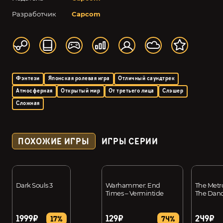
Разработчик
Capcom
Фэнтези
Японская ролевая игра
Отличный саундтрек
Атмосферная
Открытый мир
От третьего лица
Слэшер
Сложная
ПОХОЖИЕ ИГРЫ
ИГРЫ СЕРИИ
Dark Souls 3
Warhammer: End
The Metr
Times – Vermintide
The Danc
1999₽
129₽
249₽
17%
74%