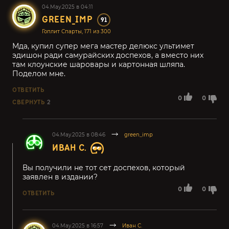
04.May.2025 в 04:11
GREEN_IMP
91
Гоплит Спарты, 171 из 300
Мда, купил супер мега мастер делюкс ультимет
эдишон ради самурайских доспехов, а вместо них
там клоунские шаровары и картонная шляпа.
Поделом мне.
ОТВЕТИТЬ
0
0
СВЕРНУТЬ
2
04.May.2025 в 08:46
green_imp
ИВАН С.
Вы получили не тот сет доспехов, который
заявлен в издании?
0
0
ОТВЕТИТЬ
04.May.2025 в 16:57
Иван С.