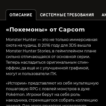
ОПИСАНИЕ
СИСТЕМНЫЕ ТРЕБОВАНИЯ
А
«Покемоны» от Capcom
Monster Hunter — это не только иммерсивная
охота на чудищ. В 2016 году для 3DS вышла
Monster Hunter Stories, в геймплейном плане
сильно отличающаяся от основной серии.
Теперь насладиться оригинальным спин-
оффом, да ещё и с улучшенной графикой,
могут и пользователи ПК.
«Истории» представляют из себя мультяшную
пошаговую RPG с ловлей монстров в духе
Pokémon. Игроки берут на себя роль
наездника, стремящегося собрать коллекцию
зверей. Для этого придётся исследовать