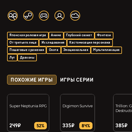
Японская ролевая игра
Аниме
Глубокий сюжет
Фэнтези
От третьего лица
Исследования
Кастомизация персонажа
Пошаговые сражения
Охота
Эмоциональная
Мультипликация
Лут
Драконы
ПОХОЖИЕ ИГРЫ
ИГРЫ СЕРИИ
Super Neptunia RPG
Digimon Survive
Trillion: 
Destruct
249₽
335₽
385₽
52%
84%