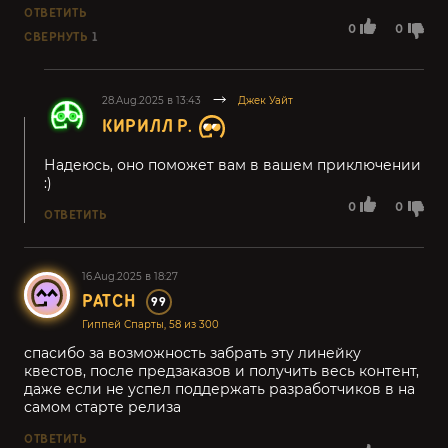
ОТВЕТИТЬ
0
0
СВЕРНУТЬ
1
28.Aug.2025 в 13:43
Джек Уайт
КИРИЛЛ Р.
Надеюсь, оно поможет вам в вашем приключении
:)
0
0
ОТВЕТИТЬ
16.Aug.2025 в 18:27
PATCH
99
Гиппей Спарты, 58 из 300
спасибо за возможность забрать эту линейку
квестов, после предзаказов и получить весь контент,
даже если не успел поддержать разработчиков в на
самом старте релиза
ОТВЕТИТЬ