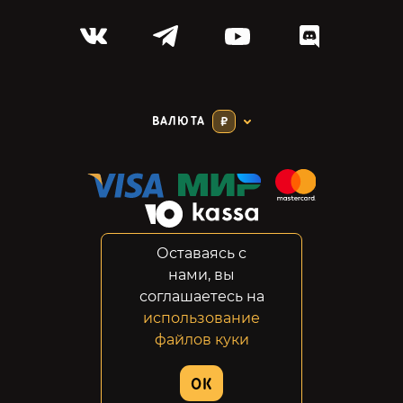
ВАЛЮТА
₽
Оставаясь с
Соглашение
нами, вы
Конфиденциальность
соглашаетесь на
Возвраты
использование
Правовая информация
файлов куки
© 2014-2026 GabeStore
OK
Дизайн сайта:
ADN Digital Studio