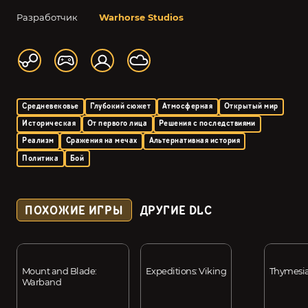
Разработчик
Warhorse Studios
Средневековье
Глубокий сюжет
Атмосферная
Открытый мир
Историческая
От первого лица
Решения с последствиями
Реализм
Сражения на мечах
Альтернативная история
Политика
Бой
ПОХОЖИЕ ИГРЫ
ДРУГИЕ DLC
Mount and Blade:
Expeditions: Viking
Thymesi
Warband