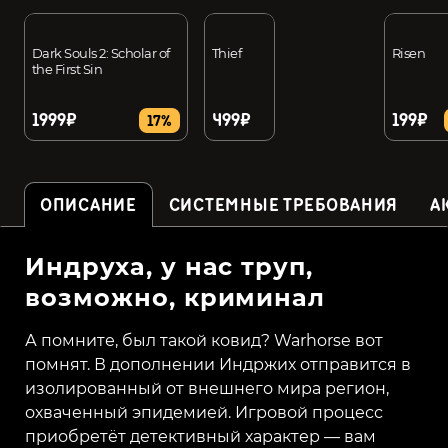
Dark Souls 2: Scholar of
Thief
Risen
the First Sin
1999₽
499₽
199₽
17%
ОПИСАНИЕ
СИСТЕМНЫЕ ТРЕБОВАНИЯ
А
Индруха, у нас труп,
возможно, криминал
А помните, был такой ковид? Warhorse вот
помнят. В дополнении Индржих отправится в
изолированный от внешнего мира регион,
охваченный эпидемией. Игровой процесс
приобретёт детективный характер — вам