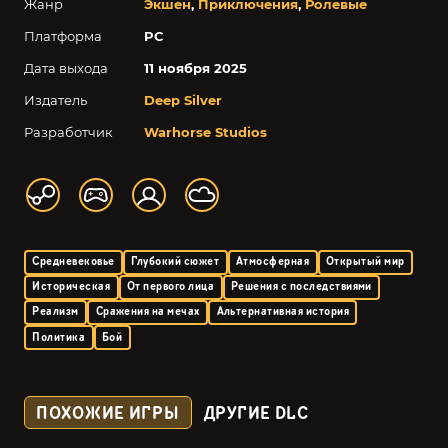
Жанр
Экшен
,
Приключения
,
Ролевые
Платформа
PC
Дата выхода
11 ноября 2025
Издатель
Deep Silver
Разработчик
Warhorse Studios
Средневековье
Глубокий сюжет
Атмосферная
Открытый мир
Историческая
От первого лица
Решения с последствиями
Реализм
Сражения на мечах
Альтернативная история
Политика
Бой
ПОХОЖИЕ ИГРЫ
ДРУГИЕ DLC