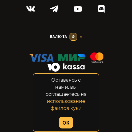
ВАЛЮТА
₽
Оставаясь с
Соглашение
нами, вы
Конфиденциальность
соглашаетесь на
Возвраты
использование
Правовая информация
файлов куки
© 2014-2026 GabeStore
OK
Дизайн сайта:
ADN Digital Studio