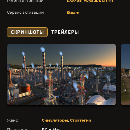
Регион активации
Россия, Украина и СНГ
Сервис активации
Steam
СКРИНШОТЫ
ТРЕЙЛЕРЫ
Жанр
Симуляторы
,
Стратегии
Платформа
PC и Mac