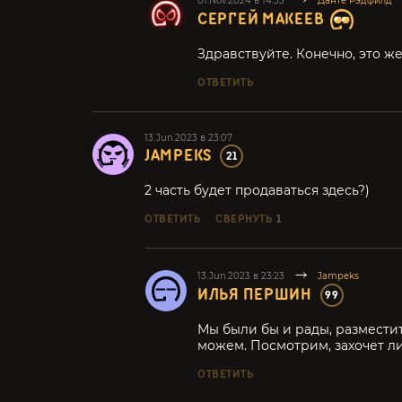
01.Nov.2024 в 14:33
Данте Рэдфилд
СЕРГЕЙ МАКЕЕВ
Здравствуйте. Конечно, это же
ОТВЕТИТЬ
13.Jun.2023 в 23:07
JAMPEKS
21
2 часть будет продаваться здесь?)
ОТВЕТИТЬ
СВЕРНУТЬ
1
13.Jun.2023 в 23:23
Jampeks
ИЛЬЯ ПЕРШИН
99
Мы были бы и рады, разместить
можем. Посмотрим, захочет ли
ОТВЕТИТЬ