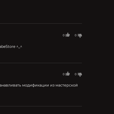
0
0
abeStore ^_^
0
0
станавливать модификации из мастерской