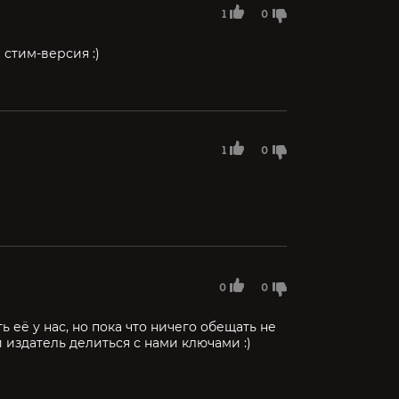
1
0
 стим-версия :)
1
0
0
0
 её у нас, но пока что ничего обещать не
 издатель делиться с нами ключами :)