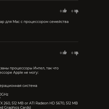
0
0
вар для Mac с процессором семейства
0
0
заны процессоры Интел, так что
ессоре Apple не могу:
перационная система
.0GHz
У
X 260, 512 MB or ATI Radeon HD 5670, 512 MB
ed Graphics Cards)