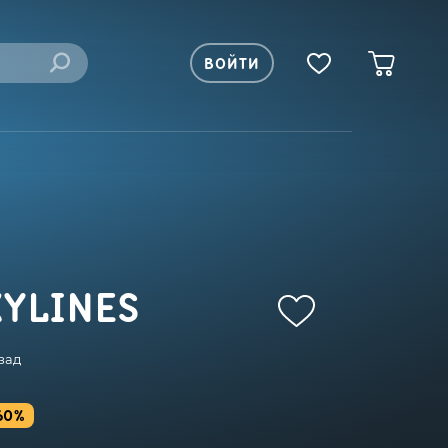
ВОЙТИ
KYLINES
зад
60%