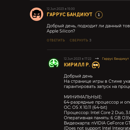
12.Jun.2023 в 15:00
ГАРРУС БАНДИКУТ
1
Добрый день, подходит ли данный то
Apple Silicon?
ОТВЕТИТЬ
СВЕРНУТЬ
3
12.Jun.2023 в 17:22
Гаррус Бандикут
КИРИЛЛ Р.
Добрый день
На странице игры в Стиме ука
гарантировать запуск на проц
МИНИМАЛЬНЫЕ:
64-разрядные процессор и о
ОС: OS X 10.11 (64-bit)
Процессор: Intel Core 2 Duo, 3
Оперативная память: 6 GB ОЗ
Видеокарта: nVIDIA GeForce GT
(Does not support Intel Integrat