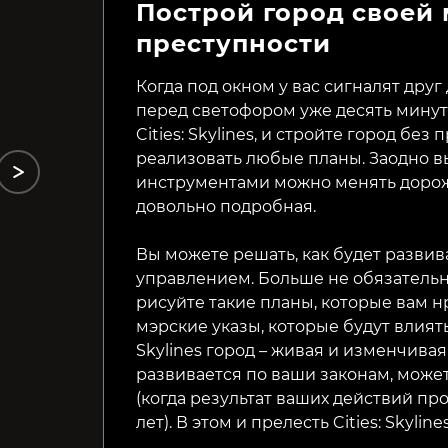
Построй город своей 
Sweet Transit
HammerHelm
преступности
Когда под окном у вас сигналят друг
399₽
69₽
44%
81%
перед светофором уже десять минут 
Cities: Skylines, и стройте город без
реализовать любые планы. Заодно вы
инструментами можно менять дорож
довольно подробная.
Вы можете решать, как будет развив
управлением. Больше не обязательн
рисуйте такие планы, которые вам н
мэрские указы, которые будут влиять 
Skylines город – живая и изменчивая 
развивается по ваши законам, може
(когда результат ваших действий пр
лет). В этом и прелесть Cities: Skyline