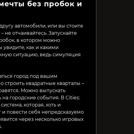
мечты без пробок и
Technicity
The Universim
Nordhol
 другу автомобили, или вы стоите
69₽
799₽
549₽
84%
– не отчаивайтесь. Запускайте
 пробок, в котором можно
 увидите, как и какими
ную ситуацию, ведь симуляция
аться город под вашим
о строить квадратные кварталы –
равятся. Можно выпускать
на городские события. В Cities:
система, которая, хоть и
т и повести себя непредсказуемо
оявится через несколько игровых
s.