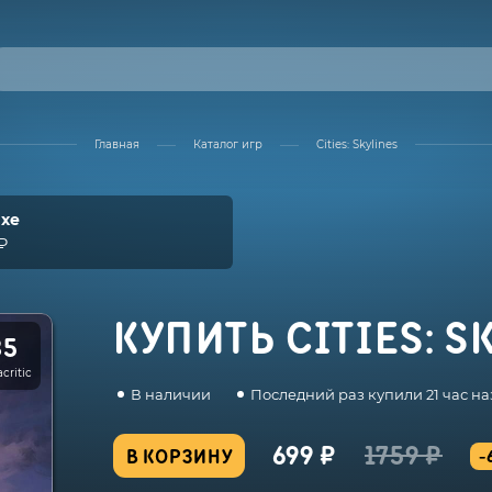
Главная
Каталог игр
Cities: Skylines
uxe
₽
КУПИТЬ CITIES: S
85
critic
В наличии
Последний раз купили 21 час на
699 ₽
1759 ₽
В КОРЗИНУ
-