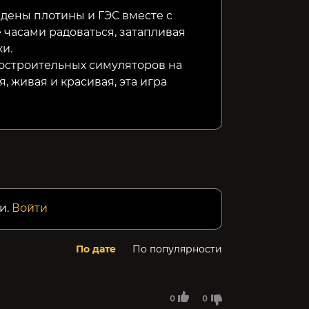
едены плотины и ГЭС вместе с
 часами радоваться, затапливая
ки.
радостроительных симуляторов на
, живая и красивая, эта игра
и.
Войти
По дате
По популярности
0
0