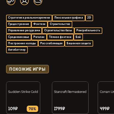
Стратегия в реальном времени
Пиксельная графика
2D
Градостроение
Фэнтези
Строительство
Управление ресурсами
Строительство базы
Реиграбельность
Средневековье
Рогалик
Тёмное фэнтези
Бой
Построение колоды
Расслабляющая
Башенная защита
Автобаттлер
ПОХОЖИЕ ИГРЫ
Sudden Strike Gold
Starcraft Remastered
Conan U
109₽
1799₽
499₽
70%