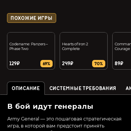
ПОХОЖИЕ ИГРЫ
Codename: Panzers –
Hearts of Iron 2
Command
Phase Two
Complete
Courage
129₽
249₽
89₽
69%
70%
ОПИСАНИЕ
СИСТЕМНЫЕ ТРЕБОВАНИЯ
А
В бой идут генералы
Army General — это пошаговая стратегическая
игра, в которой вам предстоит принять