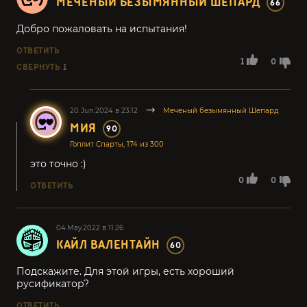
МЕЧЕНЫЙ БЕЗЫМЯННЫЙ ШЕПАРД
66
Добро пожаловать на испытания!
ОТВЕТИТЬ
1
0
СВЕРНУТЬ
1
20.Jun.2024 в 23:12
Меченый безымянный Шепард
МИЯ
90
Гоплит Спарты, 174 из 300
это точно :)
0
0
ОТВЕТИТЬ
04.May.2022 в 11:26
КАЙЛ ВАЛЕНТАЙН
60
Подскажите. Для этой игры, есть хороший
русификатор?
ОТВЕТИТЬ