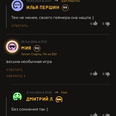
19.Oct.2024 в 23:47
Шао Марстон
ИЛЬЯ ПЕРШИН
99
Тем не менее, своего геймера она нашла :)
0
0
ОТВЕТИТЬ
20.Jun.2024 в 23:12
МИЯ
90
Гоплит Спарты, 174 из 300
весьма необычная игра
ОТВЕТИТЬ
0
0
СВЕРНУТЬ
1
21.Jun.2024 в 01:26
Мия
ДМИТРИЙ Л.
Без сомнения так :)
0
0