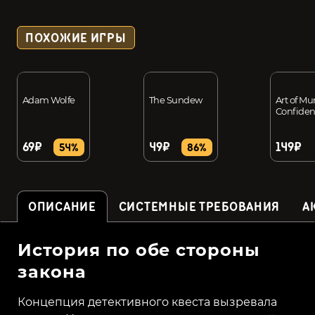
ПОХОЖИЕ ИГРЫ
Adam Wolfe
The Sundew
Art of Mu
Confiden
69₽
49₽
149₽
54%
86%
ОПИСАНИЕ
СИСТЕМНЫЕ ТРЕБОВАНИЯ
А
История по обе стороны
закона
Концепция детективного квеста вызревала