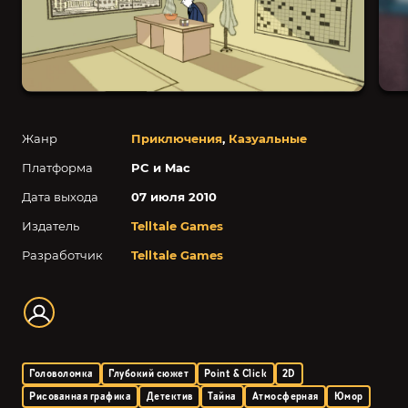
Жанр
Приключения
,
Казуальные
Платформа
PC и Mac
Дата выхода
07 июля 2010
Издатель
Telltale Games
Разработчик
Telltale Games
Головоломка
Глубокий сюжет
Point & Click
2D
Рисованная графика
Детектив
Тайна
Атмосферная
Юмор