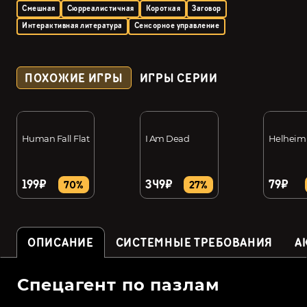
Смешная
Сюрреалистичная
Короткая
Заговор
Интерактивная литература
Сенсорное управление
ПОХОЖИЕ ИГРЫ
ИГРЫ СЕРИИ
Human Fall Flat
I Am Dead
Helheim 
199₽
349₽
79₽
70%
27%
ОПИСАНИЕ
СИСТЕМНЫЕ ТРЕБОВАНИЯ
А
Спецагент по пазлам