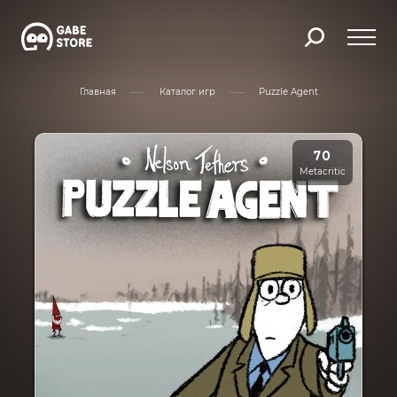
Главная
Каталог игр
Puzzle Agent
70
Metacritic