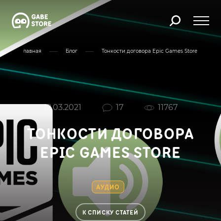
Главная
Блог
Тонкости договора Epic Games Store
12.03.2021
17
11767
ТОНКОСТИ ДОГОВОРА
EPIC GAMES STORE
АУДИО
К СПИСКУ СТАТЕЙ