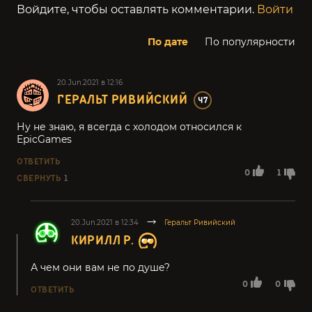
Войдите, чтобы оставлять комментарии.
Войти
По дате
По популярности
20.Jun.2021 в 12:16
ГЕРАЛЬТ РИВИЙСКИЙ
47
Ну не знаю, я всегда с холодом относился к
EpicGames
ОТВЕТИТЬ
0
1
СВЕРНУТЬ
1
20.Jun.2021 в 12:34
Геральт Ривийский
КИРИЛЛ Р.
А чем они вам не по душе?
0
0
ОТВЕТИТЬ