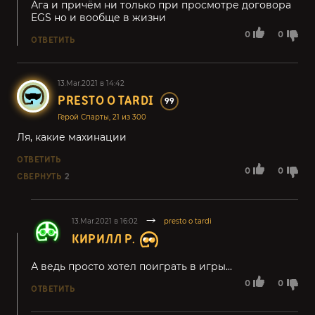
Ага и причём ни только при просмотре договора
EGS но и вообще в жизни
0
0
ОТВЕТИТЬ
13.Mar.2021 в 14:42
PRESTO O TARDI
99
Герой Спарты, 21 из 300
Ля, какие махинации
ОТВЕТИТЬ
0
0
СВЕРНУТЬ
2
13.Mar.2021 в 16:02
presto o tardi
КИРИЛЛ Р.
А ведь просто хотел поиграть в игры...
0
0
ОТВЕТИТЬ