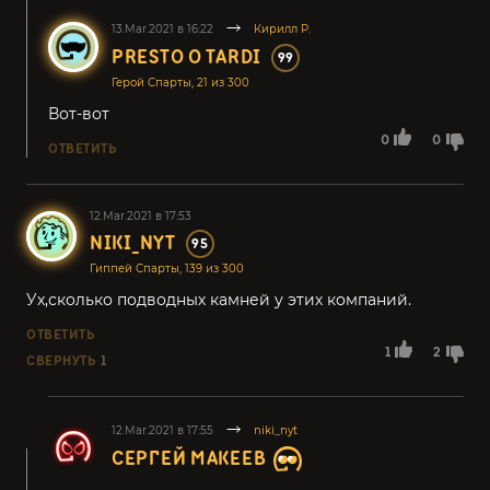
13.Mar.2021 в 16:22
Кирилл Р.
PRESTO O TARDI
99
Герой Спарты, 21 из 300
Вот-вот
0
0
ОТВЕТИТЬ
12.Mar.2021 в 17:53
NIKI_NYT
95
Гиппей Спарты, 139 из 300
Ух,сколько подводных камней у этих компаний.
ОТВЕТИТЬ
1
2
СВЕРНУТЬ
1
12.Mar.2021 в 17:55
niki_nyt
СЕРГЕЙ МАКЕЕВ