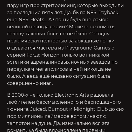
пару игр про стритрейсинг, которые выходили
за последние пять лет. Да, была
NFS: Payback,
ещё NFS: Heats
… А что-нибудь вне рамок
великой некогда серии? Можете не ломать
голову, таковых больше не было. Сегодня
практически полностью за аркадные гонки
отдуваются мастера из Playground Games с
серией Forza: Horizon, только вот никакой
эстетики адреналиновых ночных заездов по
переулкам мегаполисов в ней никогда не
было. А ведь ещё недавно ситуация была
совершенно иная.
В 2000-х не только Electronic Arts радовала
любителей бессмысленного и беспощадного
тюнинга. Juiced, Burnout и Midnight Club до сих
пор миллионы геймеров вспоминают с
теплотой на душе. Да, изначально вся эта
романтика была вдохновлена первыми