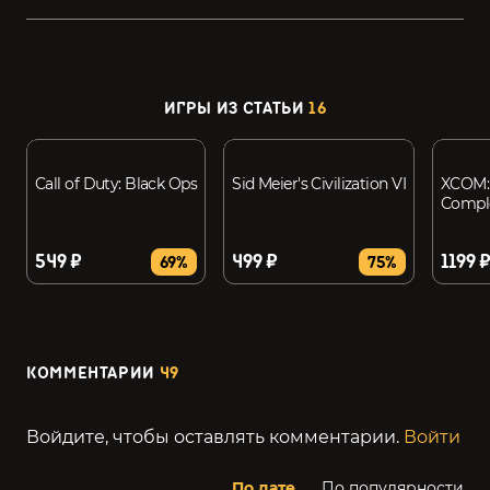
ИГРЫ ИЗ СТАТЬИ
16
Call of Duty: Black Ops
Sid Meier's Civilization VI
XCOM:
Comple
549 ₽
499 ₽
1199 
69%
75%
КОММЕНТАРИИ
49
Войдите, чтобы оставлять комментарии.
Войти
По дате
По популярности