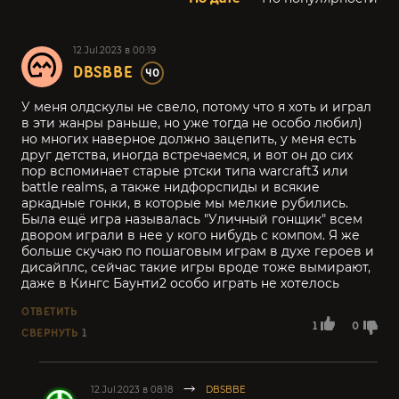
12.Jul.2023 в 00:19
DBSBBE
40
У меня олдскулы не свело, потому что я хоть и играл
в эти жанры раньше, но уже тогда не особо любил)
но многих наверное должно зацепить, у меня есть
друг детства, иногда встречаемся, и вот он до сих
пор вспоминает старые ртски типа warcraft3 или
battle realms, а также нидфорспиды и всякие
аркадные гонки, в которые мы мелкие рубились.
Была ещё игра называлась "Уличный гонщик" всем
двором играли в нее у кого нибудь с компом. Я же
больше скучаю по пошаговым играм в духе героев и
дисайплс, сейчас такие игры вроде тоже вымирают,
даже в Кингс Баунти2 особо играть не хотелось
ОТВЕТИТЬ
1
0
СВЕРНУТЬ
1
12.Jul.2023 в 08:18
DBSBBE