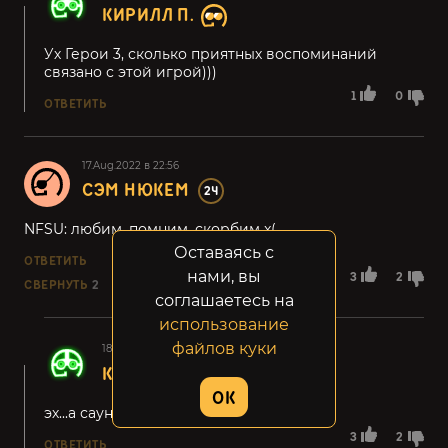
КИРИЛЛ П.
Ух Герои 3, сколько приятных воспоминаний
связано с этой игрой)))
1
0
ОТВЕТИТЬ
17.Aug.2022 в 22:56
СЭМ НЮКЕМ
24
NFSU: любим, помним, скорбим x(
Оставаясь с
ОТВЕТИТЬ
нами, вы
3
2
СВЕРНУТЬ
2
соглашаетесь на
использование
файлов куки
18.Aug.2022 в 01:02
Сэм Нюкем
КИРИЛЛ П.
OK
эх...а саунды там какие топовые;)
3
2
ОТВЕТИТЬ