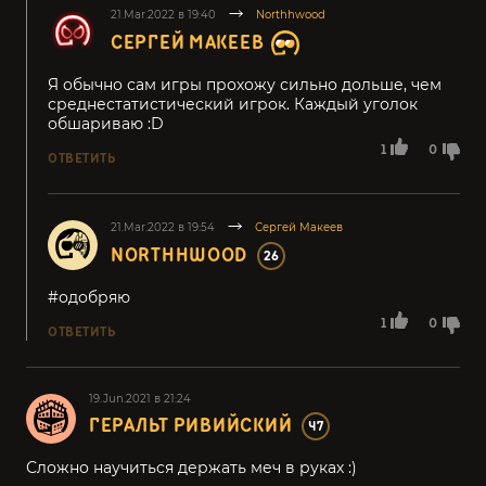
21.Mar.2022 в 19:40
Northhwood
СЕРГЕЙ МАКЕЕВ
Я обычно сам игры прохожу сильно дольше, чем
среднестатистический игрок. Каждый уголок
обшариваю :D
1
0
ОТВЕТИТЬ
21.Mar.2022 в 19:54
Сергей Макеев
NORTHHWOOD
26
#одобряю
1
0
ОТВЕТИТЬ
19.Jun.2021 в 21:24
ГЕРАЛЬТ РИВИЙСКИЙ
47
Сложно научиться держать меч в руках :)