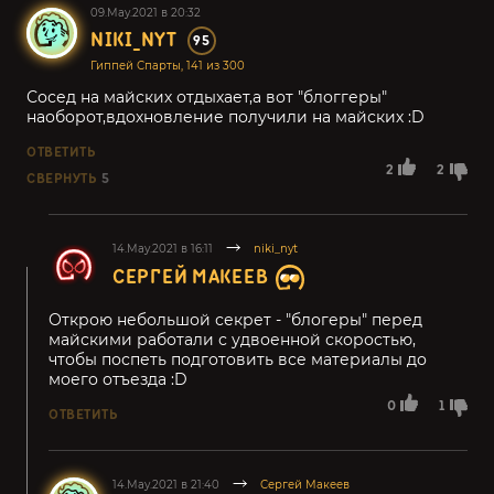
09.May.2021 в 20:32
NIKI_NYT
95
Гиппей Спарты, 141 из 300
Сосед на майских отдыхает,а вот "блоггеры"
наоборот,вдохновление получили на майских :D
ОТВЕТИТЬ
2
2
СВЕРНУТЬ
5
14.May.2021 в 16:11
niki_nyt
СЕРГЕЙ МАКЕЕВ
Открою небольшой секрет - "блогеры" перед
майскими работали с удвоенной скоростью,
чтобы поспеть подготовить все материалы до
моего отъезда :D
0
1
ОТВЕТИТЬ
14.May.2021 в 21:40
Сергей Макеев