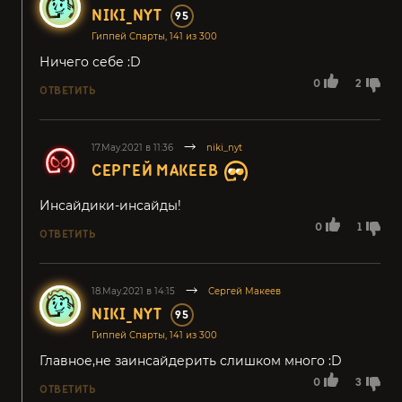
NIKI_NYT
95
Гиппей Спарты, 141 из 300
Ничего себе :D
0
2
ОТВЕТИТЬ
17.May.2021 в 11:36
niki_nyt
СЕРГЕЙ МАКЕЕВ
Инсайдики-инсайды!
0
1
ОТВЕТИТЬ
18.May.2021 в 14:15
Сергей Макеев
NIKI_NYT
95
Гиппей Спарты, 141 из 300
Главное,не заинсайдерить слишком много :D
0
3
ОТВЕТИТЬ