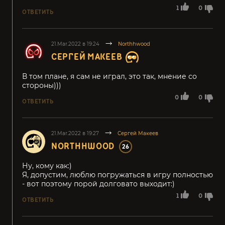
1
0
ОТВЕТИТЬ
21.Mar.2022 в 19:24
Northhwood
СЕРГЕЙ МАКЕЕВ
В том плане, я сам не играл, это так, мнение со
стороны)))
0
0
ОТВЕТИТЬ
21.Mar.2022 в 19:27
Сергей Макеев
NORTHHWOOD
26
Ну, кому как:)
Я, допустим, люблю погружаться в игру полностью
- вот поэтому порой долговато выходит:)
1
0
ОТВЕТИТЬ