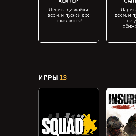
ХЕЙТЕР
САП
Лепите дизлайки
Дарит
всем, и пускай все
всем, и п
обижаются!
не 
обиж
ИГРЫ
13