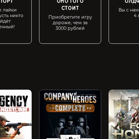
ПОРТ
ОНО ТОГО
ОЛДФ
СТОИТ
е лайки
Вы с на
усть никто
4 
Приобретите игру
уйдёт
дороже, чем за
енный!
3000 рублей