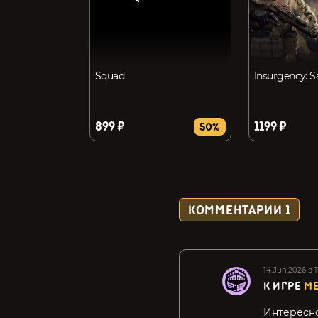
Squad
Insurgency: 
899 ₽
1199 ₽
50%
КОММЕНТАРИИ
1
14.Jun.2026 в 1
К ИГРЕ
ME
Интересно