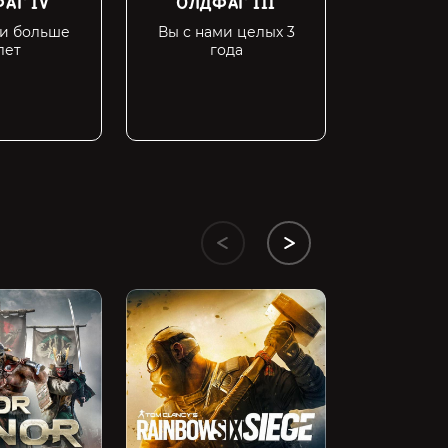
АГ IV
ОЛДФАГ III
ОЛДФ
ми больше
Вы с нами целых 3
Вы с на
лет
года
г
Hell Let Loos
549 ₽