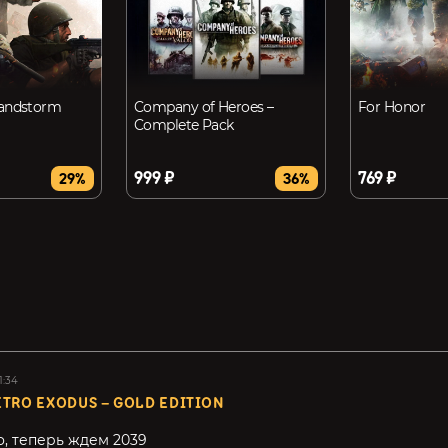
Sandstorm
Company of Heroes –
For Honor
Complete Pack
999 ₽
769 ₽
29%
36%
1:34
TRO EXODUS – GOLD EDITION
, теперь ждем 2039