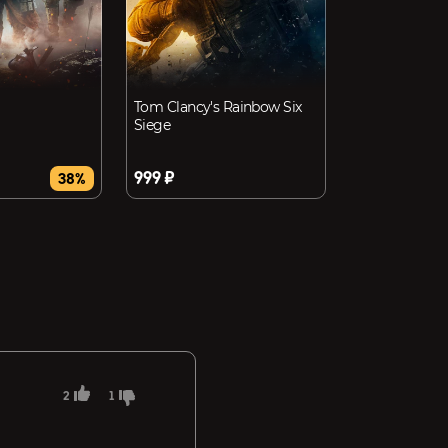
Tom Clancy's Rainbow Six
Siege
999 ₽
38%
2
1