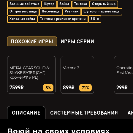
Военные действия
Шутер
Война
Тактика
Открытый мир
От третьего лица
Песочница
Реализм
Шутер от первого лица
Холодная война
Тактика в реальном времени
80-е
ПОХОЖИЕ ИГРЫ
ИГРЫ СЕРИИ
METAL GEAR SOLID Δ:
Victoria 3
Operatio
SNAKE EATER (СНГ,
First Mis
кроме РФ и РБ)
7599₽
899₽
299₽
5%
71%
ОПИСАНИЕ
СИСТЕМНЫЕ ТРЕБОВАНИЯ
А
Воюй на своих условиях