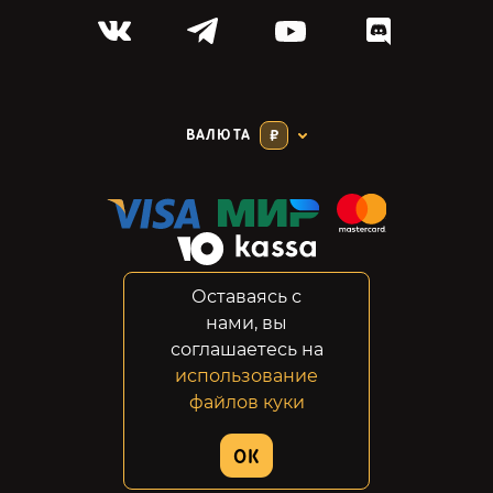
ВАЛЮТА
₽
Оставаясь с
Соглашение
нами, вы
Конфиденциальность
соглашаетесь на
Возвраты
использование
Правовая информация
файлов куки
© 2014-2026 GabeStore
OK
Дизайн сайта:
ADN Digital Studio