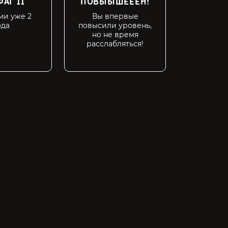
АГ II
ПОВЫЫШЕЕЕН!
ОЛДЫ 
ми уже 2
Вы впервые
На м
ода
повысили уровень,
но не время
расслабляться!