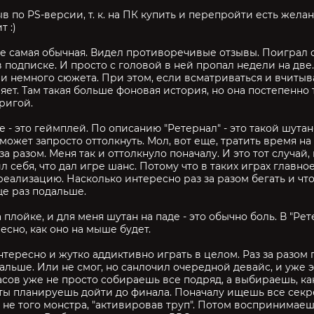
в по PS-версии, т. к. на ПК купить и перепройти есть желан
 :)
не самая обычная. Видел противоречивые отзывы. Поиграл с
в подписке. И просто с головой в ней пропал недели на две
и немного сюжета. При этом, если всматриваться и вчитыва
яет. Там такая больше фоновая история, но она постепенно
ригой.
 - это геймплей. По описанию "Ретернал" - это такой шутан-
может запросто оттолкнуть. Мол, вот еще, тратить время н
за разом. Меня так и оттолкнуло поначалу. И это тот случай,
 себя, что дал игре шанс. Потому что в таких играх главное
реализацию. Насколько интересно раз за разом бегать и что
е раз подальше.
 плойке, и для меня шутан на паде - это обычно боль. В "Ре
есно, как оно на мыше будет.
интересно и жутко аддиктивно играть в целом. Раз за разом
альше. Или не смог, но санлочил очередной девайс, и уже э
асов уже не просто собираешь все подряд, а выбираешь, к
 к. ты планируешь дойти до финала. Поначалу ищешь все сек
 не того монстра, "активировав труп". Потом воспринимаеш