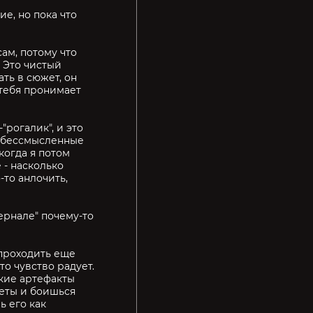
ие, но пока что
ам, потому что
. Это чистый
ть в сюжет, он
 тебя пронимает
"рогалик", и это
а бессмысленные
 когда я потом
 - насколько
-то анлочить,
тернале" почему-то
 проходить еще
то чувство радует.
акие артефакты
реты и боишься
ь его как