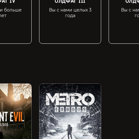
АГ IV
ОЛДФАГ III
ОЛДФ
ми больше
Вы с нами целых 3
Вы с на
лет
года
г