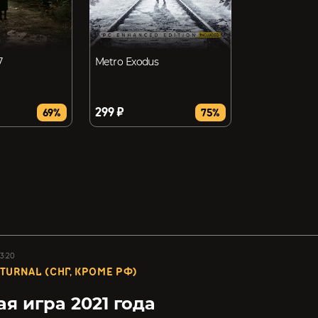
7
Metro Exodus
299 ₽
69%
75%
13:20
TURNAL (СНГ, КРОМЕ РФ)
я игра 2021 года