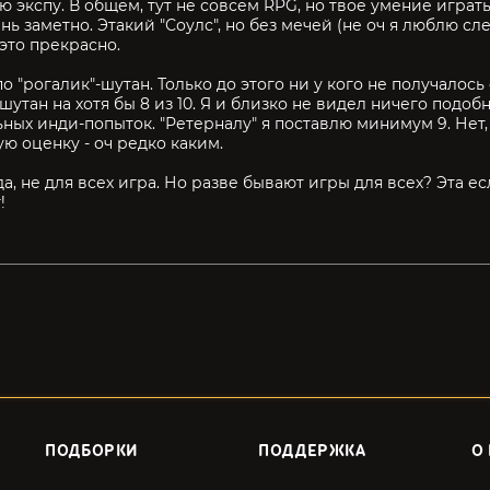
ю экспу. В общем, тут не совсем RPG, но твое умение играт
нь заметно. Этакий "Соулс", но без мечей (не оч я люблю сл
 это прекрасно.
по "рогалик"-шутан. Только до этого ни у кого не получалось
шутан на хотя бы 8 из 10. Я и близко не видел ничего подоб
ных инди-попыток. "Ретерналу" я поставлю минимум 9. Нет,
ую оценку - оч редко каким.
а, не для всех игра. Но разве бывают игры для всех? Эта есл
!
ПОДБОРКИ
ПОДДЕРЖКА
О