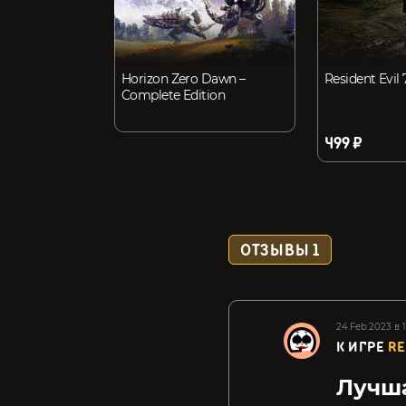
Horizon Zero Dawn –
Resident Evil 
Complete Edition
499 ₽
ОТЗЫВЫ
1
24.Feb.2023 в 
К ИГРЕ
RE
Лучша