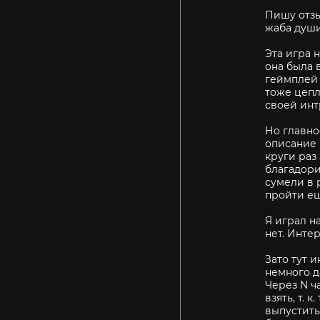
Пишу отзы
жаба душит
Эта игра 
она была 
геймплей 
тоже цепл
своей инт
Но главное
описание 
круги раз 
благадорил
сумели в 
пройти ещ
Я играл на
нет. Интер
Зато тут 
немного д
Через N ч
взять, т.
выпустить