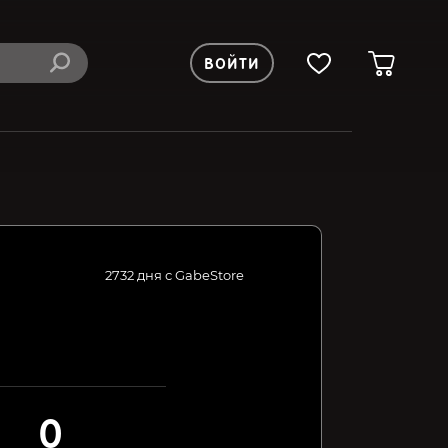
ВОЙТИ
2732 дня с GabeStore
0