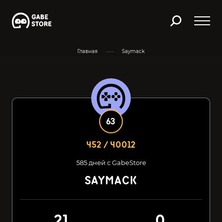
Главная
Saymack
63
452 / 40012
585 дней с GabeStore
SAYMACK
21
0