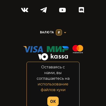
ВАЛЮТА
₽
Оставаясь с
Соглашение
нами, вы
Конфиденциальность
соглашаетесь на
Возвраты
использование
Правовая информация
файлов куки
© 2014-2026 GabeStore
OK
Дизайн сайта:
ADN Digital Studio