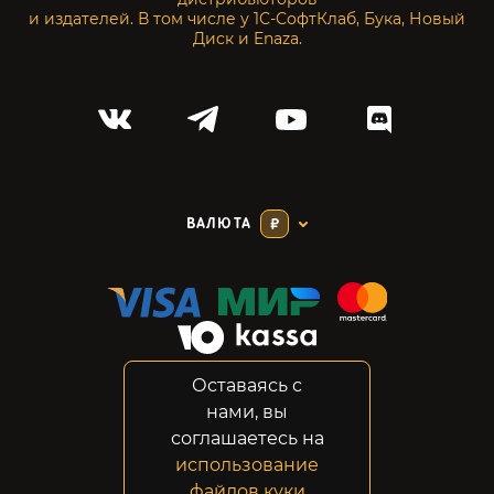
и издателей. В том числе у 1С-СофтКлаб, Бука, Новый
Диск и Enaza.
ВАЛЮТА
₽
Оставаясь с
Соглашение
нами, вы
Конфиденциальность
соглашаетесь на
Возвраты
использование
Правовая информация
файлов куки