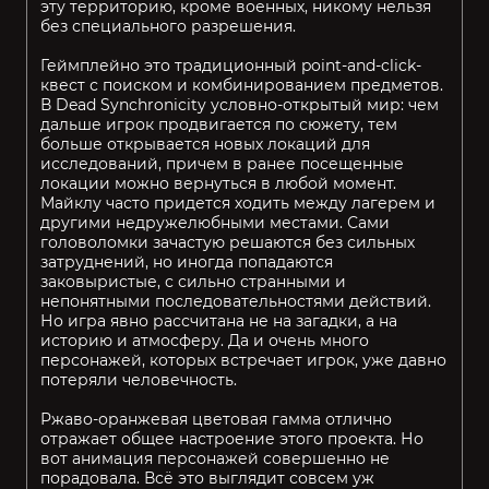
эту территорию, кроме военных, никому нельзя
без специального разрешения.
Геймплейно это традиционный point-and-click-
квест с поиском и комбинированием предметов.
В Dead Synchronicity условно-открытый мир: чем
дальше игрок продвигается по сюжету, тем
больше открывается новых локаций для
исследований, причем в ранее посещенные
локации можно вернуться в любой момент.
Майклу часто придется ходить между лагерем и
другими недружелюбными местами. Сами
головоломки зачастую решаются без сильных
затруднений, но иногда попадаются
заковыристые, с сильно странными и
непонятными последовательностями действий.
Но игра явно рассчитана не на загадки, а на
историю и атмосферу. Да и очень много
персонажей, которых встречает игрок, уже давно
потеряли человечность.
Ржаво-оранжевая цветовая гамма отлично
отражает общее настроение этого проекта. Но
вот анимация персонажей совершенно не
порадовала. Всё это выглядит совсем уж