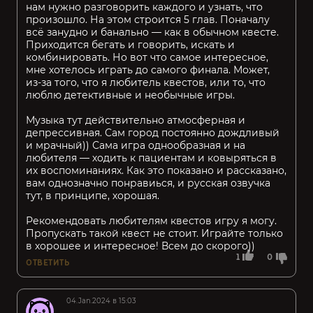
нам нужно разговорить каждого и узнать, что
произошло. На этом строится 5 глав. Поначалу
всё занудно и банально — как в обычном квесте.
Приходится бегать и говорить, искать и
комбинировать. Но вот что самое интересное,
мне хотелось играть до самого финала. Может,
из-за того, что я любитель квестов, или то, что
люблю детективные и необычные игры.
Музыка тут действительно атмосферная и
депрессивная. Сам город постоянно дождливый
и мрачный)) Сама игра однообразная и на
любителя — ходить к пациентам и ковыряться в
их воспоминаниях. Как это показано и рассказано,
вам однозначно понравиься, и русская озвучка
тут, в принципе, хорошая.
Рекомендовать любителям квестов игру я могу.
Пропускать такой квест не стоит. Играйте только
в хорошее и интересное! Всем до скорого))
1
0
ОТВЕТИТЬ
04.Jan.2024 в 15:03