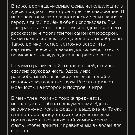
В то же время двумерные фоны, использующие в
здесь, придают некоторое мрачное очарование. В
игре показаны сюрреалистические сны главного
героя, а такой приём любил использовать Г. Ф.
Лавкрафт. Так что проект сильно вдохновлен его
рассказами и пропитан той самой атмосферой.
Сами немногие локации довольно разнообразны.
Также во многих местах можно встретить
картины. Не все они важны для сюжета, но есть
возможность каждую детально рассмотреть.
Помимо графической составляющей, отлично
сделана звуковая часть. Здесь у нас
разнообразный запас скрипов, лязг цепей и
подобные жутковатые звуки. Всё это придает
мрачность, на которой и построена игра.
В геймплее, помимо поиска предметов,
используется работа с документами. Здесь
игроку нужно искать фразы и выделять их. Также
в инвентаре присутствует доступ к мыслям
протагониста, позволяющий комбинировать
факты, чтобы прийти к правильным выводам для
сюжета.