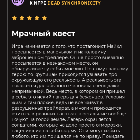
К ИГРЕ
DEAD SYNCHRONICITY
Мрачный квест
Игра начинается с того, что протагонист Майкл
просыпается в маленьком и наполовину
заброшенном трейлере. Он не просто внезапно
просыпается в незнакомом месте, он
обнаруживает у себя амнезию. Поэтому главному
герою по крупицам приходится узнавать про
окружающую его реальность. А реальность эта
покажется для обычного человека очень даже
непривычной. Ведь место, в котором он пришел
в себя, это некий лагерь для беженцев. Условия
жизни там плохие, ведь не все живут в
разрушенных трейлерах, а многим приходится
ютиться в рванных палатках, а остальные вообще
ночуют на голой земле. Лагерь охраняется
солдатами, которые на деле просто отморозки,
нацепившие на себя форму. Они могут избить
любого, кто им пришелся не по нраву. Покидать