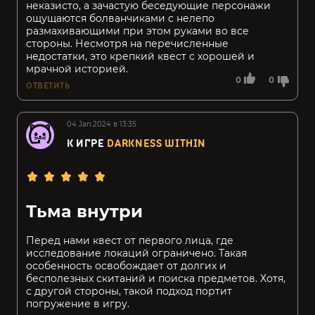
неказисто, а зачастую беседующие персонажи
ощущаются болванчиками с нелепо
размахивающими при этом руками во все
стороны. Несмотря на перечисленные
недостатки, это крепкий квест с хорошей и
мрачной историей.
0
0
ОТВЕТИТЬ
04.Jan.2024 в 13:35
К ИГРЕ
DARKNESS WITHIN
Тьма внутри
Перед нами квест от первого лица, где
исследование локаций ограничено. Такая
особенность освобождает от долгих и
бесполезных скитаний и поиска предметов. Хотя,
с другой стороны, такой подход портит
погружение в игру.