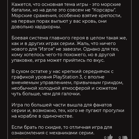
Кажется, что основная тема игры - это морские
баталии, но на деле это совсем не "Корсары".
Морские сражения, особенно взятие крепости,
на первых порах выпьют у вас кровь, они
довольно хардкорны.
Боевая система главного героя в целом такая же,
как и в других играх серии. Жаль, что ничего
нового для "Изгоя" не завезли. Однако для тех,
кому хотелось чего-то похожего, но в другой
упаковке, игра может прийтись по вкус.
В сухом остатке у нас крепкий середнячок с
графикой уровня PlayStation 3, с вполне
вменяемым управлением, привычным гриндом,
необычной холодной атмосферой и сюжетом
чуть больше, чем для галочки.
Игра по большей части вышла для фанатов
серии и, возможно, тех, кого не пугают прогулки
на корабле в одиночестве.
Если брать по скидке, то отличная игра для
ознакомления с механиками серии.
0
0