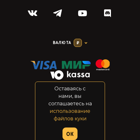
ВАЛЮТА
₽
Оставаясь с
Соглашение
нами, вы
Конфиденциальность
соглашаетесь на
Возвраты
использование
Правовая информация
файлов куки
© 2014-2026 GabeStore
OK
Дизайн сайта:
ADN Digital Studio