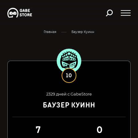
Главная
Баузер Куинн
10
2329 дней с GabeStore
БАУЗЕР КУИНН
7
0