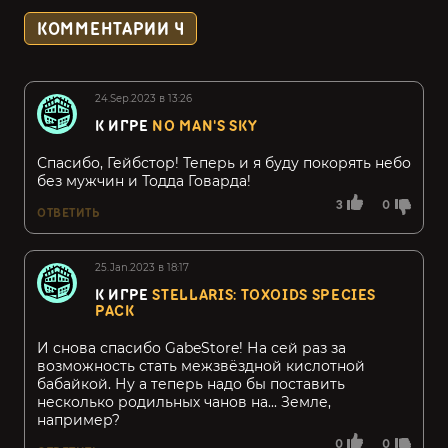
КОММЕНТАРИИ
4
24.Sep.2023 в 13:26
К ИГРЕ
NO MAN'S SKY
Спасибо, Гейбстор! Теперь и я буду покорять небо
без мужчин и Тодда Говарда!
3
0
ОТВЕТИТЬ
25.Jan.2023 в 18:17
К ИГРЕ
STELLARIS: TOXOIDS SPECIES
PACK
И снова спасибо GabeStore! На сей раз за
возможность стать межзвёздной кислотной
бабайкой. Ну а теперь надо бы поставить
несколько родильных чанов на... Земле,
например?
0
0