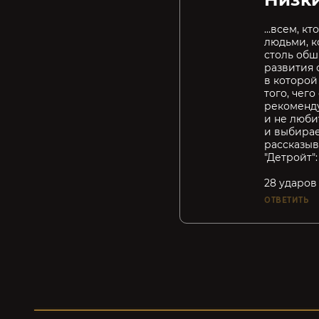
...всем, 
людьми, к
столь обш
развития 
в которой
того, чег
рекоменду
и не люби
и выбирае
рассказыв
"Детройт"
28 ударов
ОТВЕТИТЬ