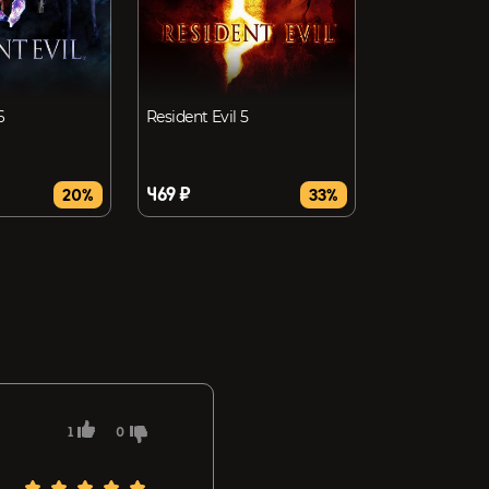
6
Resident Evil 5
469 ₽
20%
33%
1
0