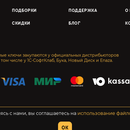
ПОДБОРКИ
ПОДДЕРЖКА
О
СКИДКИ
БЛОГ
К
мые ключи закупаются у официальных дистрибьюторов
 том числе у 1С-СофтКлаб, Бука, Новый Диск и Enaza.
енциальность
Возвраты
ясь с нами, вы соглашаетесь на
использование файл
OK