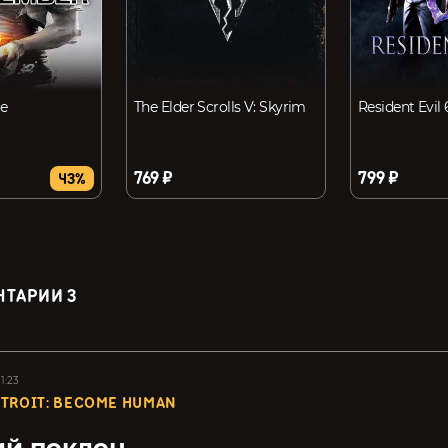
e
The Elder Scrolls V: Skyrim
Resident Evil 
769 ₽
799 ₽
43%
НТАРИИ
3
1:23
TROIT: BECOME HUMAN
й поклон...