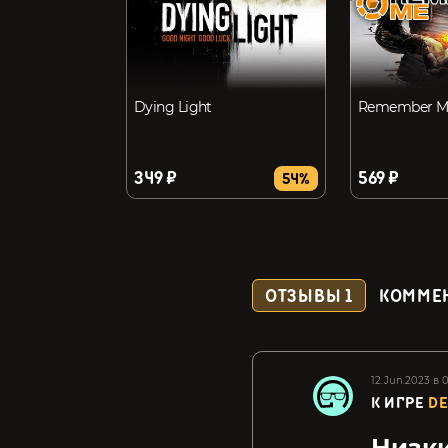
Dying Light
Remember M
349 ₽
569 ₽
54%
ОТЗЫВЫ
1
КОММЕ
12.Jun.2023 в 0
К ИГРЕ
DE
Низки