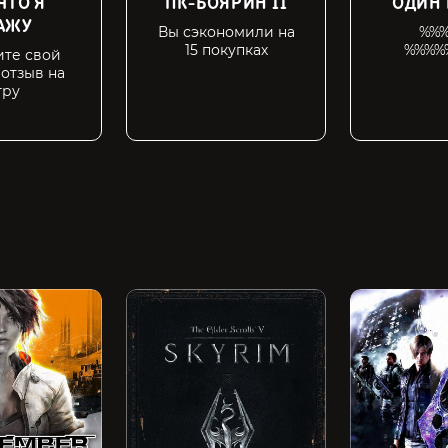
ЧТО Я
ПК-БОЯРИН II
ОДИН 
АЖУ
Вы сэкономили на
%%
15 покупках
%%%%
те свой
отзыв на
гру