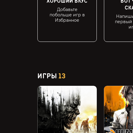
ХОРОШИЙ ВКУС
ВОТ 
СК
Добавьте
побольше игр в
Напиши
Избранное
первый 
и
ИГРЫ
13