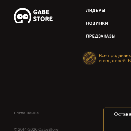
ЛИДЕРЫ
НОВИНКИ
ПРЕДЗАКАЗЫ
Все продавае
и издателей. В
Соглашение
Конфид
Остава
© 2014-2026 GabeStore