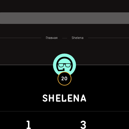
Главная
Shelena
20
SHELENA
1
3