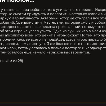
кто участвовал в разработке этого уникального проекта. Иск
оторые смогли придумать и воплотить настолько живой ми
ирную вариативность. Актёрами, которые отыграли все эти
событий. Сценаристами. Мастерами, которые смогли собрать
 интересно даже после десятка прохождений, потому что е
о об этой игре не успел узнать. Одна из лучших игр в моей 
ю абсолютно всем, кто ценит в играх сюжет. Но тем, кто п
т ролики, скорее всего, не подойдёт, здесь игрок нередко
т диалоги, чем действует. Я же больше всего ценю истори
ают игры, потому осталась в полном восторге и неоднократ
: там осталось ещё немало нераскрытых вариантов.
 ножом из 28)