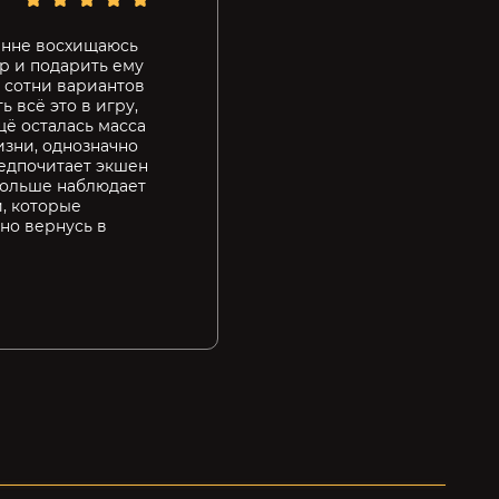
ренне восхищаюсь
р и подарить ему
 сотни вариантов
 всё это в игру,
щё осталась масса
жизни, однозначно
редпочитает экшен
 больше наблюдает
и, которые
но вернусь в