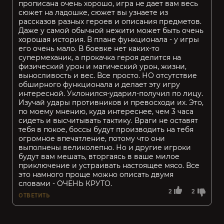
прописана очень хорошо, игра не дает вам весь
сюжет на ладошке, сюжет вы узнаете из
рассказов разных героев и описания предметов.
Даже у самой обычной нежити может быть очень
хорошая история. В плане функционала - у игры
его очень мало. В боевке нет каких-то
супермеханик, а прокачка героя делится на
физический урон и магический урон, жизни,
выносливость и вес. Все просто. НО отсутствие
обширного функционала и делает эту игру
интересной. Уклонился-ударил-получил по лицу.
Изучай удары противников и превосходи их. Это,
по моему мнению, куда интереснее, чем 3 часа
сидеть и высчитывать тактику. Враги не оставят
тебя в покое, боссы будут производить на тебя
огромное впечатление, потому что они
выполнены великолепно. Но и другие игроки
будут вам мешать, вторгаясь в ваше милое
приключение и устраивать настоящее мясо. Все
это намного проще можно описать двумя
словами - ОЧЕНЬ КРУТО.
2
2
ОТВЕТИТЬ