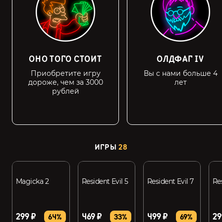
ОНО ТОГО СТОИТ
ОЛДФАГ IV
Приобретите игру
Вы с нами больше 4
дороже, чем за 3000
лет
рублей
ИГРЫ
28
Magicka 2
Resident Evil 5
Resident Evil 7
Re
299 ₽
469 ₽
499 ₽
29
64%
33%
69%