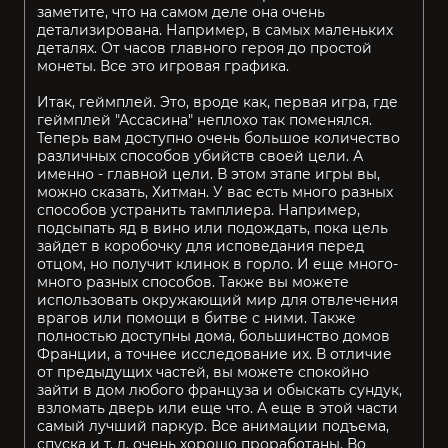
заметите, что на самом деле она очень
детализирована. Например, в самых маленьких
деталях. От часов главного героя до простой
монеты. Все это игровая графика.
Итак, геймплей. Это, вроде как, первая игра, где
геймплей "Ассасина" неплохо так поменялся.
Теперь вам доступно очень большое количество
различных способов убийств своей цели. А
именно - главной цели. В этом этапе игры вы,
можно сказать, Хитман. У вас есть много разных
способов устранить тамплиера. Например,
подсыпать яд в вино или подождать, пока цель
зайдет в коробочку для исповедания перед
отцом, но получит клинок в горло. И еще много-
много разных способов. Также вы можете
использовать окружающий мир для отвлечения
врагов или помощи в битве с ними. Также
полностью доступны дома, большинство домов
Франции, а точнее исследование их. В отличие
от предыдущих частей, вы можете спокойно
зайти в дом любого француза и обыскать сундук,
взломать дверь или еще что. А еще в этой части
самый лучший паркур. Все анимации подъема,
спуска и т. д. очень хорошо проработаны. Во