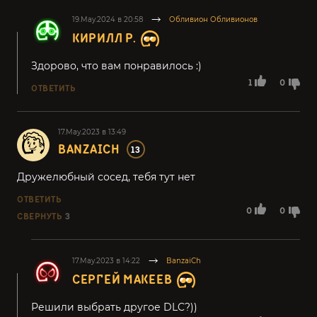
19.May.2024 в 20:58
Обливион Обливионов
КИРИЛЛ Р.
Здорово, что вам понравилось :)
1
0
ОТВЕТИТЬ
17.May.2023 в 13:49
BANZAICH
13
Дружелюбный сосед, тебя тут нет
ОТВЕТИТЬ
0
0
СВЕРНУТЬ
3
17.May.2023 в 14:22
BanzaiCh
СЕРГЕЙ МАКЕЕВ
Решили выбрать другое DLC?))