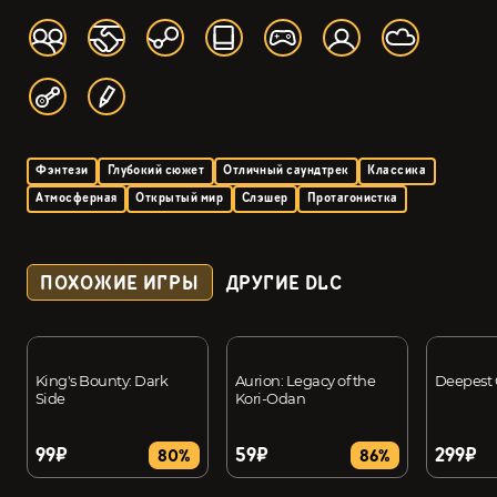
Фэнтези
Глубокий сюжет
Отличный саундтрек
Классика
Атмосферная
Открытый мир
Слэшер
Протагонистка
ПОХОЖИЕ ИГРЫ
ДРУГИЕ DLC
King's Bounty: Dark
Aurion: Legacy of the
Deepest
Side
Kori-Odan
99₽
59₽
299₽
80%
86%