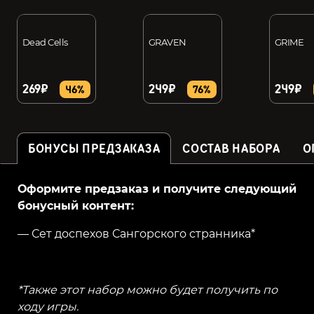
Dead Cells
GRAVEN
GRIME
269₽
249₽
249₽
46%
76%
БОНУСЫ ПРЕДЗАКАЗА
СОСТАВ НАБОРА
О
Оформите предзаказ и получите следующий
бонусный контент:
— Сет доспехов Сангорского странника*
*Также этот набор можно будет получить по
ходу игры.