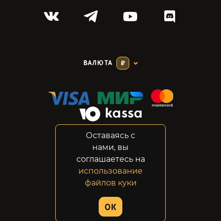
ВАЛЮТА
₽
Оставаясь с
Соглашение
нами, вы
Конфиденциальность
соглашаетесь на
Возвраты
использование
Правовая информация
файлов куки
© 2014-2026 GabeStore
OK
Дизайн сайта:
ADN Digital Studio