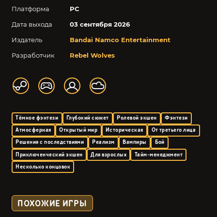
Платформа
PC
Дата выхода
03 сентября 2026
Издатель
Bandai Namco Entertainment
Разработчик
Rebel Wolves
Тёмное фэнтези
Глубокий сюжет
Ролевой экшен
Фэнтези
Атмосферная
Открытый мир
Историческая
От третьего лица
Решения с последствиями
Реализм
Вампиры
Бой
Приключенческий экшен
Для взрослых
Тайм-менеджмент
Несколько концовок
ПОХОЖИЕ ИГРЫ