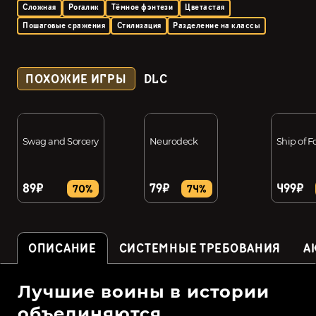
Сложная
Рогалик
Тёмное фэнтези
Цветастая
Пошаговые сражения
Стилизация
Разделение на классы
ПОХОЖИЕ ИГРЫ
DLC
Swag and Sorcery
Neurodeck
Ship of F
89₽
79₽
499₽
70%
74%
ОПИСАНИЕ
СИСТЕМНЫЕ ТРЕБОВАНИЯ
А
Лучшие воины в истории
объединяются