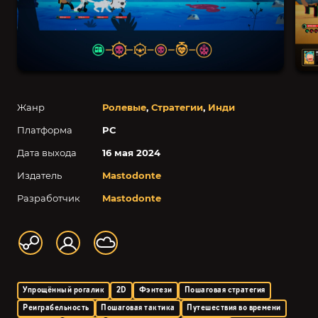
Жанр
Ролевые
,
Стратегии
,
Инди
Платформа
PC
Дата выхода
16 мая 2024
Издатель
Mastodonte
Разработчик
Mastodonte
Упрощённый рогалик
2D
Фэнтези
Пошаговая стратегия
Реиграбельность
Пошаговая тактика
Путешествия во времени