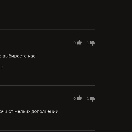
0
1
о выбираете нас!
:)
0
1
лючи от мелких дополнений