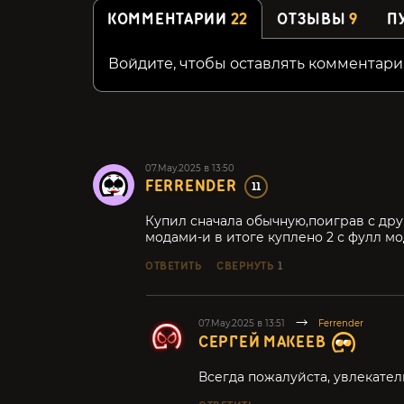
КОММЕНТАРИИ
22
ОТЗЫВЫ
9
П
Войдите, чтобы оставлять комментари
07.May.2025 в 13:50
FERRENDER
11
Купил сначала обычную,поиграв с друг
модами-и в итоге куплено 2 с фулл м
ОТВЕТИТЬ
СВЕРНУТЬ
1
07.May.2025 в 13:51
Ferrender
СЕРГЕЙ МАКЕЕВ
Всегда пожалуйста, увлекател