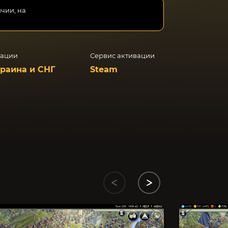
ичии, на
вации
Сервис активации
краина и СНГ
Steam