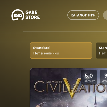
КАТАЛОГ ИГР
Standard
Stan
Нет в наличии
Нет 
5.0
GabeStore
Meta