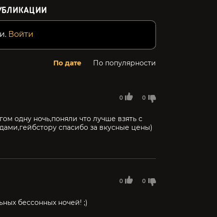
УБЛИКАЦИИ
и.
Войти
По дате
По популярности
0
0
ом одну ночь,поняли что лучше взять с
одами,гейбстору спасибо за вкусные цены)
0
0
ьных бессонных ночей! ;)