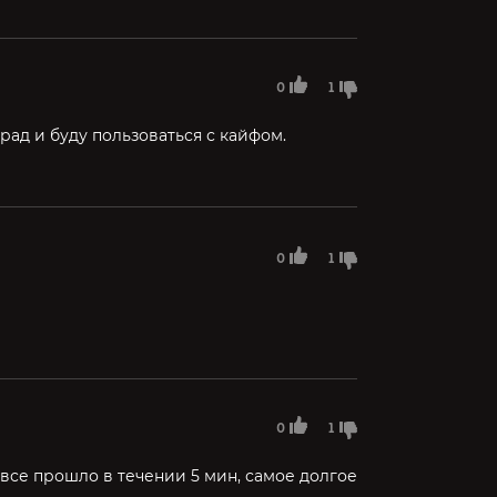
0
1
рад и буду пользоваться с кайфом.
0
1
0
1
, все прошло в течении 5 мин, самое долгое