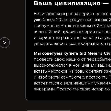
Ваша цивилизация —
This Is the President
Making History: The Calm
and the Storm
Величайшая игровая серия пошаговых 
уже более 20 лет радует нас высокой
149₽
39₽
75%
76%
продуманным тактическим геймплеем. 
величайший прорыв в серии по сво
и вариантам развития вашего госуда
увлекательнее и разнообразнее, а г
Мы советуем купить Sid Meier’s Civi
провести свою нацию от первобытн
высокотехнологичной цивилизации,
встать у истоков мировых религиоз
и изобрести компьютер, построить
встретиться с величайшими умами 
лидерами. Постройте свою историю с