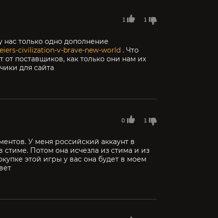
1
1
у нас только одно дополнение
iers-civilization-v-brave-new-world
. Что
ит от поставщиков, как только они нам их
чики для сайта
0
1
ментов. У меня российский аккаунт в
в стиме. Потом она исчезла из стима и из
окупке этой игры у вас она будет в моем
вет