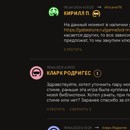
06.Jan.2024 в 00:20
Africaner79
КИРИЛЛ П.
На данный момент в наличии 
https://gabestore.ru/game/sid-me
касается других, то все завис
предложат, то мы закупим клю
ОТВЕТИТЬ
18.Nov.2023 в 09:53
КЛАРК РОДРИГЕС
1
Здравствуйте, хотел уточнить пару мо
стиме, раньше эта игра была куплена 
моей библиотеки. Хотел узнать, при п
стиме или нет? Заранее спасибо за от
ОТВЕТИТЬ
СВЕРНУТЬ
1
18.Nov.2023 в 10:29
Кларк Родригес