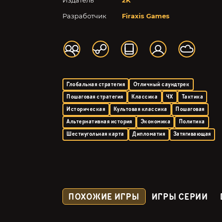
Издатель
2K
Разработчик
Firaxis Games
Глобальная стратегия
Отличный саундтрек
Пошаговая стратегия
Классика
4X
Тактика
Историческая
Культовая классика
Пошаговая
Альтернативная история
Экономика
Политика
Шестиугольная карта
Дипломатия
Затягивающая
ПОХОЖИЕ ИГРЫ
ИГРЫ СЕРИИ