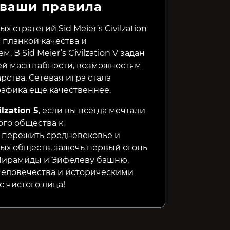
 ваши правила
CountryBalls Heroes
Shadow Empire
Catacli
стратегий Sid Meier’s Civilzation
 планкой качества и
199₽
399₽
599₽
45%
69%
В Sid Meier’s Civilzation V задан
ей масштабности, возможностям
рства. Сетевая игра стала
рафика еще качественнее.
lzation 5
, если вы всегда мечтали
ого общества к
 пережить средневековье и
ных обществ, зажечь первый огонь
 Пирамиды и Эйфелеву башню,
человечества и историческими
 чистого лица!