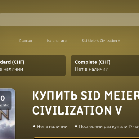
Главная
Каталог игр
Sid Meier's Civilization V
dard (СНГ)
Complete (СНГ)
в наличии
Нет в наличии
КУПИТЬ SID MEIER
90
critic
CIVILIZATION V
Нет в наличии
Последний раз купили 17 ча