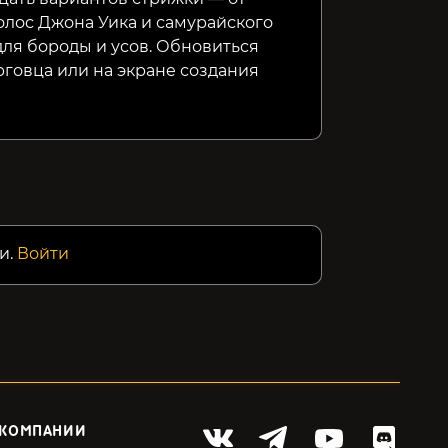
олос Джона Уика и самурайского
для бороды и усов. Обновиться
рговца или на экране создания
и.
Войти
 КОМПАНИИ