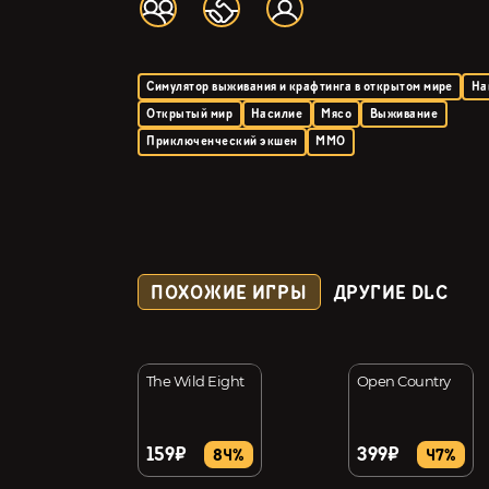
Симулятор выживания и крафтинга в открытом мире
На
Открытый мир
Насилие
Мясо
Выживание
Приключенческий экшен
MMO
ПОХОЖИЕ ИГРЫ
ДРУГИЕ DLC
akes
The Wild Eight
Open Country
159₽
399₽
66%
84%
47%