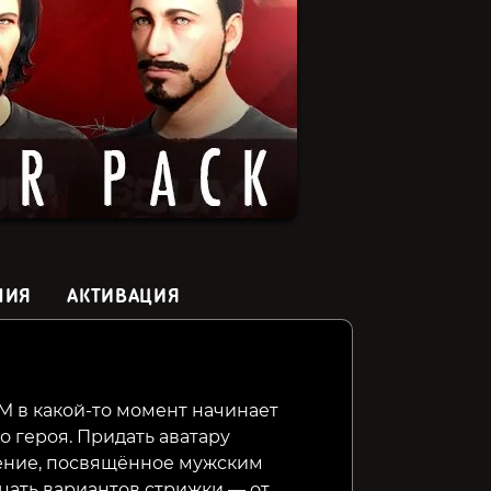
НИЯ
АКТИВАЦИЯ
Breathedge
Scrapnaut
Guardian
M в какой-то момент начинает
 героя. Придать аватару
259₽
69₽
649₽
74%
78%
ение, посвящённое мужским
цать вариантов стрижки — от