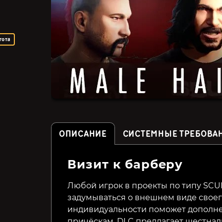
гота
ОПИСАНИЕ
СИСТЕМНЫЕ ТРЕБОВА
Визит к барберу
Subnautica: Below Zero
Core Keeper
Любой игрок в проекты по типу SCU
задумываться о внешнем виде своего
1299₽
399₽
44%
индивидуальности поможет дополн
причёскам. DLC предлагает шестнад