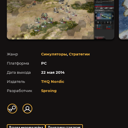
Жанр
Симуляторы
,
Стратегии
Платформа
PC
Дата выхода
22 мая 2014
Издатель
THQ Nordic
Разработчик
Sproing
Вторая мировая война
Пошаговая стратегия