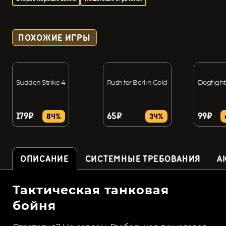
ПОХОЖИЕ ИГРЫ
Sudden Strike 4
Rush for Berlin Gold
Dogfight
179₽
65₽
99₽
84%
34%
ОПИСАНИЕ
СИСТЕМНЫЕ ТРЕБОВАНИЯ
А
Тактическая танковая
бойня