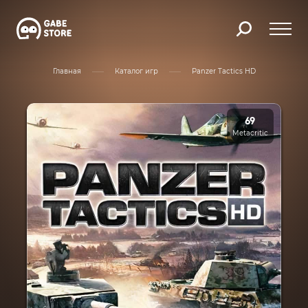
Главная
Каталог игр
Panzer Tactics HD
69
Metacritic