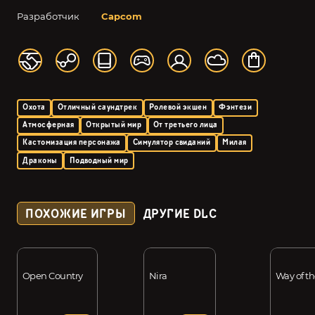
Разработчик
Capcom
Охота
Отличный саундтрек
Ролевой экшен
Фэнтези
Атмосферная
Открытый мир
От третьего лица
Кастомизация персонажа
Симулятор свиданий
Милая
Драконы
Подводный мир
ПОХОЖИЕ ИГРЫ
ДРУГИЕ DLC
Open Country
Nira
Way of t