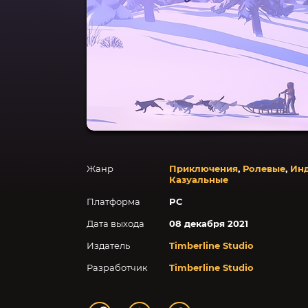
Жанр
Приключения
,
Ролевые
,
Ин
Казуальные
Платформа
PC
Дата выхода
08 декабря 2021
Издатель
Timberline Studio
Разработчик
Timberline Studio