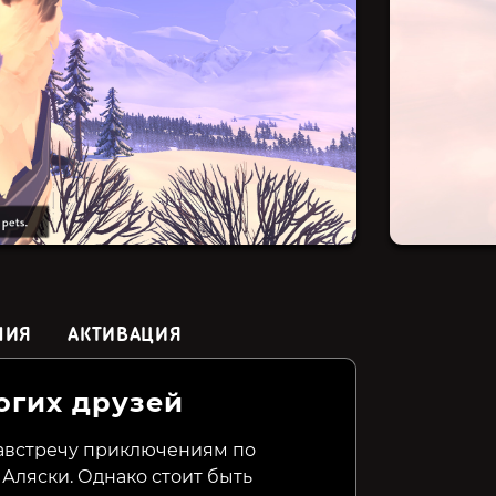
НИЯ
АКТИВАЦИЯ
огих друзей
Until Dawn (Версия для
Love Is All Around
BLACK
РФ)
навстречу приключениям по
ляски. Однако стоит быть