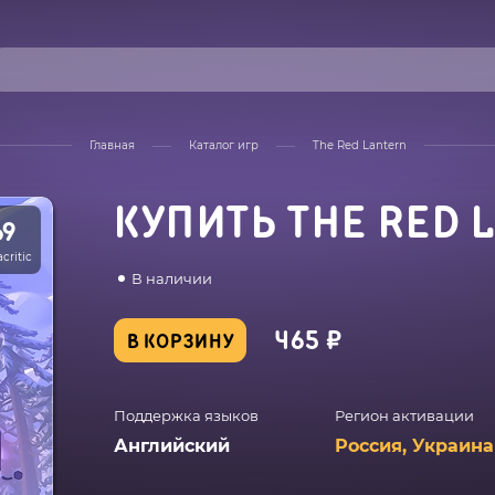
Главная
Каталог игр
The Red Lantern
КУПИТЬ THE RED 
69
critic
В наличии
465 ₽
В КОРЗИНУ
Поддержка языков
Регион активации
Английский
Россия, Украина