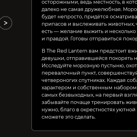
710₽
699₽
28%
осторожными, ведь местность, в кот
далеко не самая дружелюбная. Мороз
будет непросто, придётся осматрива
припасов и выслеживать животных, ч
есть — желание выжить и несколько 
и правдой. Готовы отправиться поко
В The Red Lantern вам предстоит вжи
девушки, отправившейся покорять 
Исследуйте морозную пустыню, охот
перевалочный пункт, совершенствуйт
четвероногих спутниках. Каждая со
характером и собственным набором
самых безвыходных, на первый взгля
забывайте почаще тренировать живо
нужно, благо в окрестностях уютно
сможете это сделать.