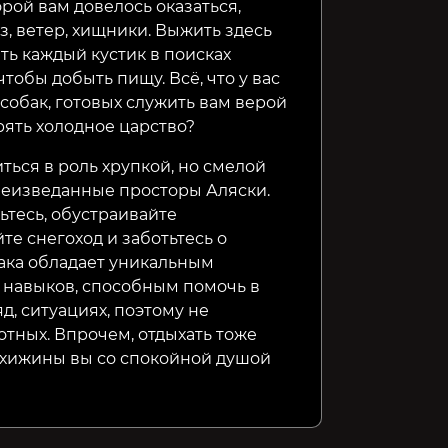
6599₽
349₽
349₽
6%
9%
орой вам довелось оказаться,
, ветер, хищники. Выжить здесь
ть каждый кустик в поисках
тобы добыть пищу. Всё, что у вас
собак, готовых служить вам верой
рять холодное царство?
ться в роль хрупкой, но смелой
неизведанные просторы Аляски.
ьтесь, обустраивайте
е снегоход и заботьтесь о
бака обладает уникальным
 навыков, способным помочь в
д, ситуациях, поэтому не
тных. Впрочем, отдыхать тоже
й хижины вы со спокойной душой