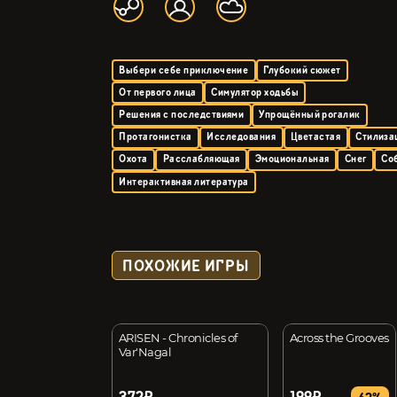
Выбери себе приключение
Глубокий сюжет
От первого лица
Симулятор ходьбы
Решения с последствиями
Упрощённый рогалик
Протагонистка
Исследования
Цветастая
Стилиза
Охота
Расслабляющая
Эмоциональная
Снег
Со
Интерактивная литература
ПОХОЖИЕ ИГРЫ
: Conductor
ARISEN - Chronicles of
Across the Grooves
Var'Nagal