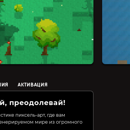
НИЯ
АКТИВАЦИЯ
й, преодолевай!
Len's Island
Outbreak Island
The Lord
Return t
стике пиксель-арт, где вам
генерируемом мире из огромного
599₽
419₽
549₽
32%
16%