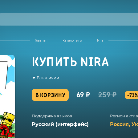
Главная
Каталог игр
Nira
КУПИТЬ NIRA
В наличии
69 ₽
259 ₽
В КОРЗИНУ
-73
Поддержка языков
Регион акти
Русский (интерфейс)
Россия, У