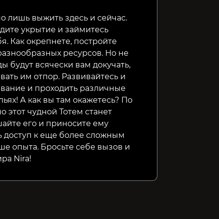
но лишь выжить здесь и сейчас.
удите укрытие и займитесь
я. Как окрепнете, постройте
разнообразных ресурсов. Но не
ы будут всячески вам докучать,
авать им отпор. Развивайтесь и
ивание и проходить различные
ьях! А как вы там окажетесь? По
о этот чудной Тотем станет
шайте его и приносите ему
 доступ к еще более сложным
ше опыта. Бросьте себе вызов и
ра Nira!