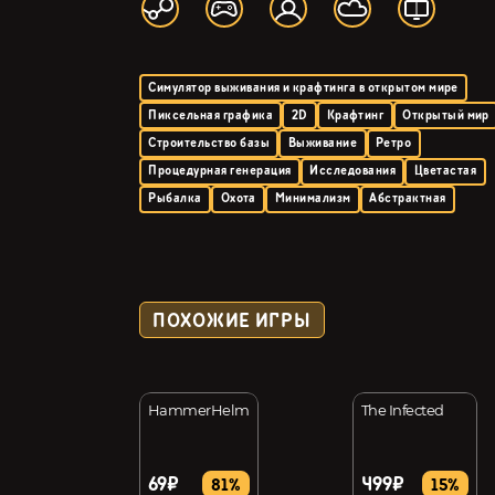
Симулятор выживания и крафтинга в открытом мире
Пиксельная графика
2D
Крафтинг
Открытый мир
Строительство базы
Выживание
Ретро
Процедурная генерация
Исследования
Цветастая
Рыбалка
Охота
Минимализм
Абстрактная
ПОХОЖИЕ ИГРЫ
 Trail
HammerHelm
The Infected
69₽
499₽
55%
81%
15%