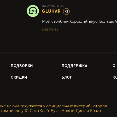
16.Oct.2021 в 14:21
GLUHAR
42
Мой столбик- Хороший вкус, Большой 
ОТВЕТИТЬ
ПОДБОРКИ
ПОДДЕРЖКА
О
СКИДКИ
БЛОГ
К
мые ключи закупаются у официальных дистрибьюторов
 том числе у 1С-СофтКлаб, Бука, Новый Диск и Enaza.