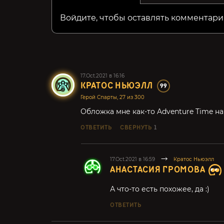
Войдите, чтобы оставлять комментари
17.Oct.2021 в 16:16
КРАТОС НЬЮЭЛЛ
99
Герой Спарты, 27 из 300
Обложка мне как-то Adventure Time н
ОТВЕТИТЬ
СВЕРНУТЬ
1
17.Oct.2021 в 16:59
Кратос Ньюэлл
АНАСТАСИЯ ГРОМОВА
А что-то есть похожее, да :)
ОТВЕТИТЬ