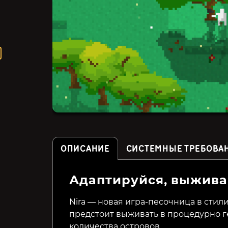
ОПИСАНИЕ
СИСТЕМНЫЕ ТРЕБОВА
Адаптируйся, выжива
Forgotten Seas
Above Snakes
Nira — новая игра-песочница в стили
предстоит выживать в процедурно 
699₽
299₽
50%
66%
количества островов.