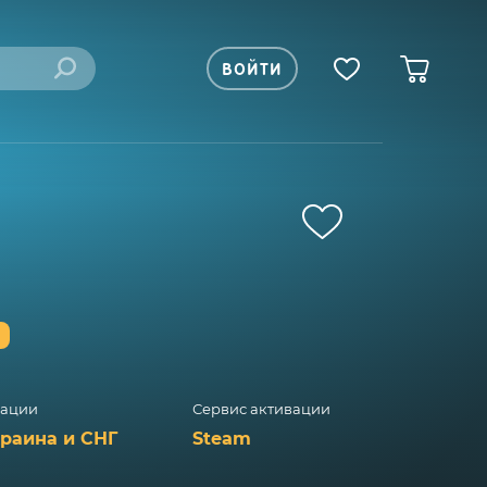
ВОЙТИ
%
вации
Сервис активации
краина и СНГ
Steam