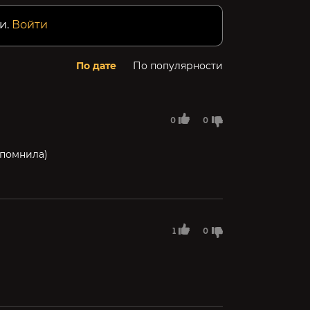
и.
Войти
По дате
По популярности
0
0
апомнила)
1
0