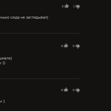
0
1
енько сюда не заглядывал)
0
0
шевле)
:))
0
0
 :)