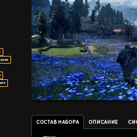
а
силие
я
шен
СОСТАВ НАБОРА
ОПИСАНИЕ
СИ