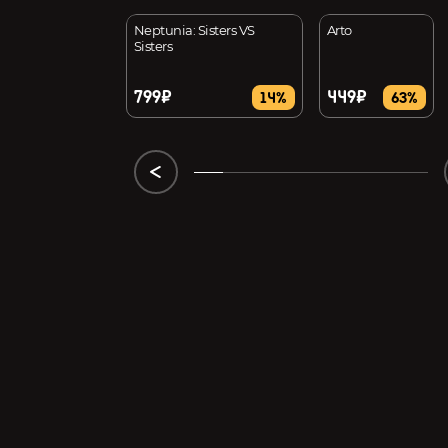
ee! 2
Neptunia: Sisters VS
Arto
Sisters
799₽
449₽
72%
14%
63%