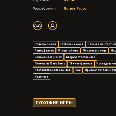
Издатель
Nacon
Разработчик
Rogue Factor
Ролевой экшен
Глубокий сюжет
Научная фантастик
Атмосферная
Открытый мир
От третьего лица
На
Сражения на мечах
Сверхъестественное
Похожа на Dark Souls
Тёмное фэнтези
Исследовани
Кастомизация персонажа
Бой
Приключенческий эк
Красивая
ПОХОЖИЕ ИГРЫ