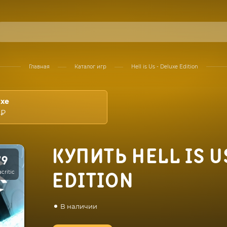
Главная
Каталог игр
Hell is Us - Deluxe Edition
uxe
 ₽
КУПИТЬ HELL IS U
79
critic
EDITION
В наличии