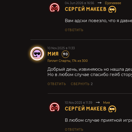
04.Jun.2026 в 16:56
Djoneeeee
СЕРГЕЙ МАКЕЕВ
Вам адски повезло, что я давн
ОТВЕТИТЬ
10.Nov.2025 в 11:33
МИЯ
90
Гоплит Спарты, 174 из 300
Добрый день, извиняюсь но нашла де
Но в любом случае спасибо гейб стору 
ОТВЕТИТЬ
СВЕРНУТЬ
2
10.Nov.2025 в 11:39
Мия
СЕРГЕЙ МАКЕЕВ
В любом случае приятной игры
ОТВЕТИТЬ