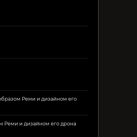
KIBORG
Lost Soul Aside (СНГ,
FATE: R
кроме РФ и РБ)
799₽
2599₽
1999₽
9%
35%
 образом Реми и дизайном его
ом Реми и дизайном его дрона