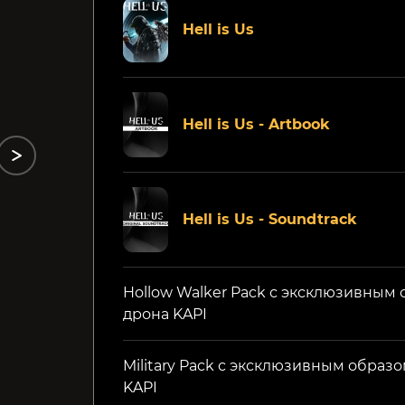
Death's Door
SWORN
Hell is Us
599₽
499₽
40%
64%
Hell is Us - Artbook
Hell is Us - Soundtrack
Hollow Walker Pack с эксклюзивным
дрона KAPI
Military Pack с эксклюзивным образ
KAPI