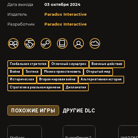
Дата выхода
03 октября 2024
Издатель
Paradox Interactive
Разработчик
Paradox Interactive
Глобальная стратегия
Отличный саундтрек
Военные действия
Война
Тактика
Можно приостановить
Открытый мир
Историческая
Вторая мировая война
Альтернативная история
Стратегия в реальном времени
Дипломатия
ПОХОЖИЕ ИГРЫ
ДРУГИЕ DLC
Stellaris
SuperPower 2
WAR PAR