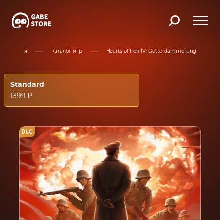
Главная
Каталог игр
Hearts of Iron IV: Götterdämmerung
Standard
1399 ₽
DLC