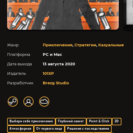
Жанр
Приключения
,
Стратегии
,
Казуальные
Платформа
PC и Mac
Дата выхода
13 августа 2020
Издатель
101XP
Разработчик
Brezg Studio
Выбери себе приключение
Глубокий сюжет
Point & Click
2D
Атмосферная
От первого лица
Решения с последствиями