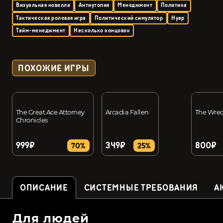
Визуальная новелла
Антиутопия
Менеджмент
Политика
Тактическая ролевая игра
Политический симулятор
Нуар
Тайм-менеджмент
Несколько концовок
ПОХОЖИЕ ИГРЫ
The Great Ace Attorney
Arcadia Fallen
The Wre
Chronicles
999₽
349₽
800₽
70%
25%
ОПИСАНИЕ
СИСТЕМНЫЕ ТРЕБОВАНИЯ
А
Для людей