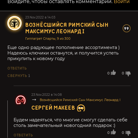
Войдите, чтобы оставлять комментарии.
Войти
23.Nov.2022 в 14:03
ВОЗНЁСШИЙСЯ РИМСКИЙ СЫН
99
МАКСИМУС ЛЕОНАРД I
Гиппагрет Спарты, 9 из 300
Еще одно радующее пополнение ассортимента )
Надеюсь ключики останутся, и получится успеть
прикупить к новому году
ОТВЕТИТЬ
0
0
СВЕРНУТЬ
1
23.Nov.2022 в 14:08
Вознёсшийся Римский Сын Максимус Леонард I
СЕРГЕЙ МАКЕЕВ
Будем надеяться, что многие смогут сделать себе
столь замечательный новогодний подарок :)
0
0
ОТВЕТИТЬ