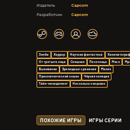
Издатель
Capcom
Разработчик
Capcom
Зомби
Хоррор
Научная фантастика
Кинематогра
От третьего лица
Смешная
Песочница
Мясо
Мр
Выживание
Зрелищные сражения
Милая
Приключенческий экшен
Чёрная комедия
Тайм-менеджмент
Несколько концовок
ПОХОЖИЕ ИГРЫ
ИГРЫ СЕРИИ