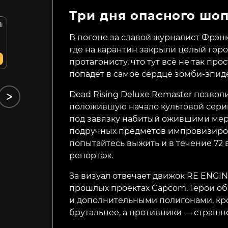
Три дня опасного шо
i
Guns, Gore & Cannoli 2
Bridge Constructor: The
Walking Dead
В погоне за славой журналист Фрэнк
где на карантин закрыли целый горо
269₽
49₽
10%
87%
протагонисту, что тут всё не так про
попадёт в самое сердце зомби-эпид
Dead Rising Deluxe Remaster позвол
положившую начало культовой серии
под завязку набитый ожившими мер
подручных предметов импровизиров
попытайтесь выжить и в течение 72
репортаж.
За визуал отвечает движок RE ENGI
прошлых проектах Capcom. Герои о
и дополнительными полигонами, кр
брутальнее, а противники — страшн