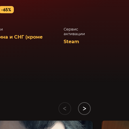
-65%
ии
Сервис
активации
ина и СНГ (кроме
Steam