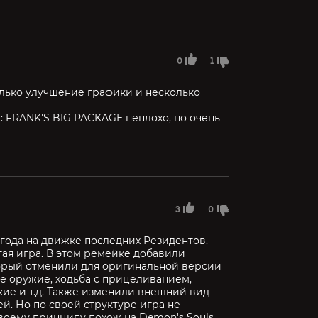
0
1
только улучшение графики и несколько
: FRANK'S BIG PACKAGE неплохо, но очень
3
0
6 года на движке последних Резидентов.
угая игра. В этом ремейке добавили
торый отменили для оригинальной версии
ое оружие, ходьба с прицеливанием,
е и т.д. Также изменили внешний вид
й. Но по своей структуре игра не
воему принципу похож на Demon's Souls