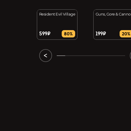
nor - Order of the
Resident Evil Village
Guns, Gore & Cannol
se
599₽
199₽
31%
80%
20%