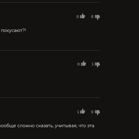
0
0
 покусают?!
0
1
1
0
ообще сложно сказать, учитывая, что эта