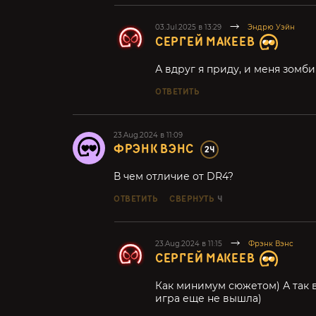
03.Jul.2025 в 13:29
Эндрю Уэйн
СЕРГЕЙ МАКЕЕВ
А вдруг я приду, и меня зомби
ОТВЕТИТЬ
23.Aug.2024 в 11:09
ФРЭНК ВЭНС
24
В чем отличие от DR4?
ОТВЕТИТЬ
СВЕРНУТЬ
4
23.Aug.2024 в 11:15
Фрэнк Вэнс
СЕРГЕЙ МАКЕЕВ
Как минимум сюжетом) А так в
игра еще не вышла)