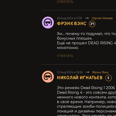
ОТВЕТИТЬ
23.Aug.2024 в 11:35
Сергей Макеев
ФРЭНК ВЭНС
24
Хм... почему-то подумал, что 
бонусных плюшек.
Еще не прошел DEAD RISING 4
монотонно.
ОТВЕТИТЬ
23.Aug.2024 в 19:38
Фрэнк Вэнс
НИКОЛАЙ ИГНАТЬЕВ
5
Это ремейк Dead Rising 1 200
Dead Rising 4 - это совсем др
немного нового контента, ко
в своё время. Например, нов
стреляющие зомби-полицейски
локаций и дизайны персонаже
изменилась. Этот ремейк по с