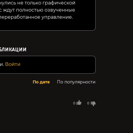
улись не только графической
с ждут полностью озвученные
 переработанное управление.
БЛИКАЦИИ
и.
Войти
По дате
По популярности
0
0