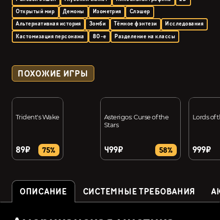
Открытый мир
Демоны
Изометрия
Слэшер
Альтернативная история
Зомби
Тёмное фэнтези
Исследования
Кастомизация персонажа
80-е
Разделение на классы
ПОХОЖИЕ ИГРЫ
Trident's Wake
Asterigos: Curse of the
Lords of 
Stars
89₽
499₽
999₽
75%
58%
ОПИСАНИЕ
СИСТЕМНЫЕ ТРЕБОВАНИЯ
А