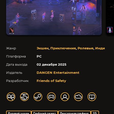
Жанр
Экшен
,
Приключения
,
Ролевые
,
Инди
Платформа
PC
Дата выхода
02 декабря 2025
Издатель
DANGEN Entertainment
Разработчик
Friends of Safety
Ролевой экшен
Глубокий сюжет
Пиксельная графика
2D