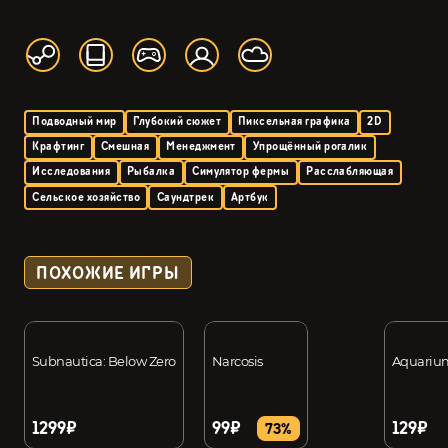
Подводный мир
Глубокий сюжет
Пиксельная графика
2D
Крафтинг
Смешная
Менеджмент
Упрощённый рогалик
Исследования
Рыбалка
Симулятор фермы
Расслабляющая
Сельское хозяйство
Саундтрек
Артбук
ПОХОЖИЕ ИГРЫ
Subnautica: Below Zero
Narcosis
Aquariu
1299₽
99₽
129₽
73%