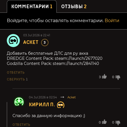
КОММЕНТАРИИ
1
ОТЗЫВЫ
2
Войдите, чтобы оставлять комментарии.
Войти
03.Jul.2026 в 22:41
ACKET
3
Добавить бесплатные ДЛС для ру акка
DREDGE Content Pack: steam://launch/2677020
Godzilla Content Pack: steam://launch/2841140
ОТВЕТИТЬ
3
0
СВЕРНУТЬ
1
04.Jul.2026 в 02:54
Acket
КИРИЛЛ П.
Спасибо за данную информацию ;)
0
0
ОТВЕТИТЬ