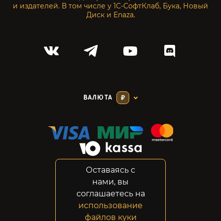
и издателей. В том числе у 1С-СофтКлаб, Бука, Новый
Диск и Enaza.
ВАЛЮТА
₽
Оставаясь с
Соглашение
нами, вы
Конфиденциальность
соглашаетесь на
Возвраты
использование
Правовая информация
файлов куки