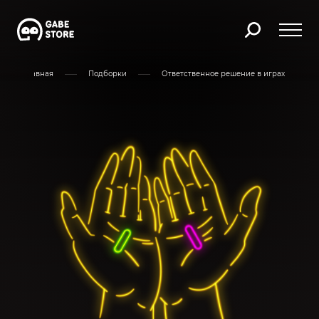
Главная
Подборки
Ответственное решение в играх