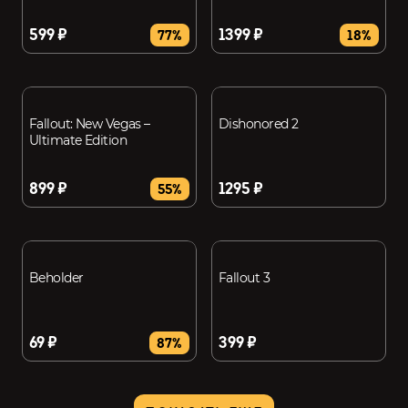
599 ₽
1399 ₽
77%
18%
Fallout: New Vegas –
Dishonored 2
Ultimate Edition
899 ₽
1295 ₽
55%
Beholder
Fallout 3
69 ₽
399 ₽
87%