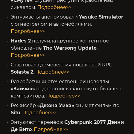
«Смуте»
. Студия приступит к работе над
сиквелом.
Подробнее>>
Энтузиасты анонсировали
Yasuke Simulator
с огнестрелом и автомобилями.
Подробнее>>
Hades 2
получила крупное контентное
обновление
The Warsong Update
.
Подробнее>>
Стартовала демоверсия пошаговой RPG
Solasta 2
.
Подробнее>>
Разработчики отечественной новеллы
«Зайчик»
подверглись шантажу от бывшего
композитора.
Подробнее>>
Режиссёр
«Джона Уика»
снимет фильм по
Sifu
.
Подробнее>>
Энтузиаст перенёс в
Cyberpunk 2077 Дэнни
Де Вито
.
Подробнее>>