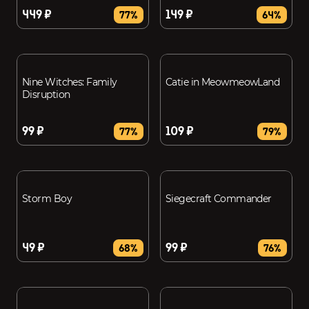
449 ₽
149 ₽
77%
64%
Nine Witches: Family
Catie in MeowmeowLand
Disruption
99 ₽
109 ₽
77%
79%
Storm Boy
Siegecraft Commander
49 ₽
99 ₽
68%
76%