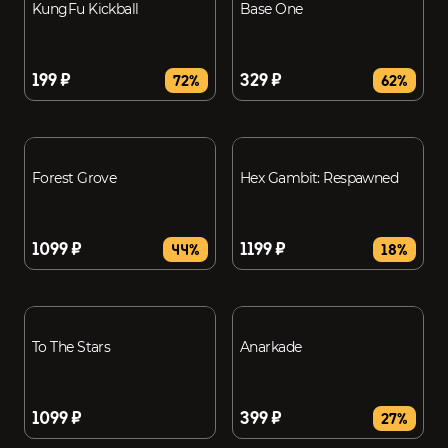
KungFu Kickball
Base One
199 ₽
329 ₽
72%
62%
Forest Grove
Hex Gambit: Respawned
1099 ₽
1199 ₽
44%
18%
To The Stars
Anarkade
1099 ₽
399 ₽
27%