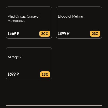
Vlad Circus: Curse of
Blood of Mehran
Asmodeus
1569 ₽
1899 ₽
20%
23%
Mirage 7
1699 ₽
13%