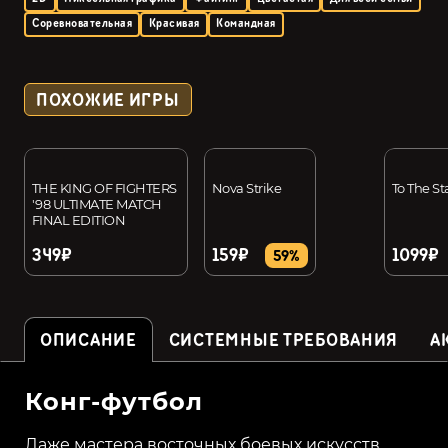
Соревновательная
Красивая
Командная
ПОХОЖИЕ ИГРЫ
THE KING OF FIGHTERS
Nova Strike
To The St
'98 ULTIMATE MATCH
FINAL EDITION
349₽
159₽
1099₽
59%
ОПИСАНИЕ
СИСТЕМНЫЕ ТРЕБОВАНИЯ
А
Конг-футбол
Даже мастера восточных боевых искусств