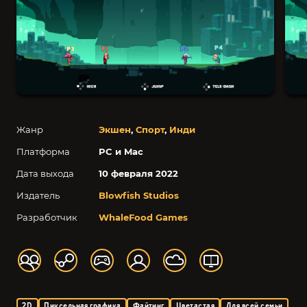
Жанр
Экшен
,
Спорт
,
Инди
Платформа
PC и Mac
Дата выхода
10 февраля 2022
Издатель
Blowfish Studios
Разработчик
WhaleFood Games
2D
Пиксельная графика
Файтинг
Цветастая
Для всей семьи