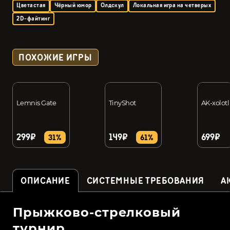
Цветастая
Чёрный юмор
Олдскул
Локальная игра на четверых
2D-файтинг
ПОХОЖИЕ ИГРЫ
Lemnis Gate
TinyShot
AK-xolotl
299₽
149₽
699₽
31%
61%
ОПИСАНИЕ
СИСТЕМНЫЕ ТРЕБОВАНИЯ
А
Прыжково-стрелковый
турнир