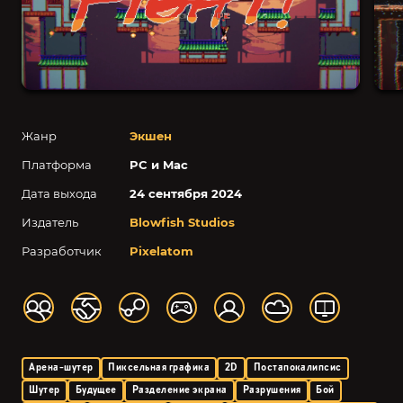
Жанр
Экшен
Платформа
PC и Mac
Дата выхода
24 сентября 2024
Издатель
Blowfish Studios
Разработчик
Pixelatom
Арена-шутер
Пиксельная графика
2D
Постапокалипсис
Шутер
Будущее
Разделение экрана
Разрушения
Бой