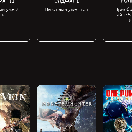
АГ II
ОЛДФАГ I
РОЛ
ми уже 2
Вы с нами уже 1 год
Приобр
ода
сайте 5
и