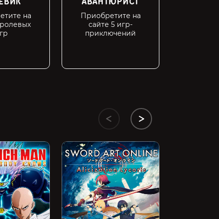
ЕВИК
АВАНТЮРИСТ
СТР
етите на
Приобретите на
Приобр
 ролевых
сайте 5 игр-
сайте 5 
гр
приключений
LEGO Star Wa
Complete Sa
435 ₽