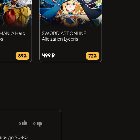
AN: A Hero
SWORD ART ONLINE
ws
Alicization Lycoris
499 ₽
89%
72%
0
0
дки до 70-80