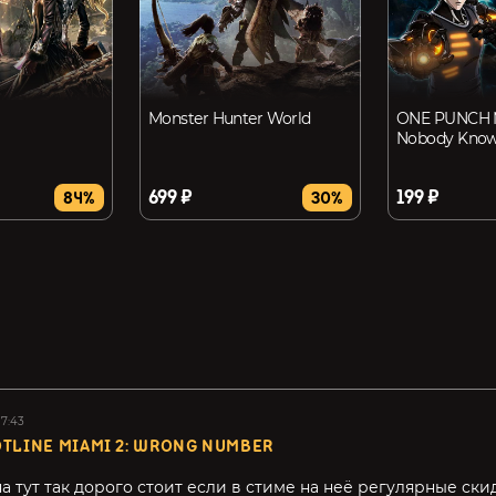
Monster Hunter World
ONE PUNCH M
Nobody Kno
699 ₽
199 ₽
84%
30%
17:43
TLINE MIAMI 2: WRONG NUMBER
а тут так дорого стоит если в стиме на неё регулярные ски