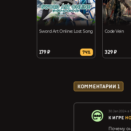
Sword Art Online: Lost Song
Code Vein
179 ₽
329 ₽
74%
КОММЕНТАРИИ
1
30.Jan.2024 в 
К ИГРЕ
HO
Почему он