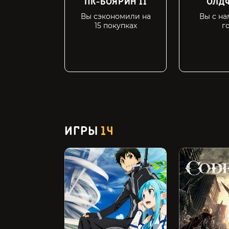
ПК-БОЯРИН II
ОЛДФ
Вы сэкономили на
Вы с на
15 покупках
г
ИГРЫ
14