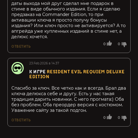
даты выхода мой друг сделал мне подарок в
стиме в виде обычного издания. Если я сделаю
предзаказ на Commander Edition, то при
активации ключа я просто получу бонусы
издания? Или ключ просто не активируется? А то
апгрейда уже купленных изданий в стиме нет, а
делюкс хочется.
0
0
ОТВЕТИТЬ
23.Feb.2026 в 14:37
К ИГРЕ
RESIDENT EVIL REQUIEM DELUXE
EDITION
Спасибо за ключ. Все четко как и всегда. Брал два
ключа делюкса себе и другу. Есть у нас такая
традиция дарить новинки. С него прогмата:) Оба
без проблем. Оба преордер версия с костюмом.
Уважение сайту за такой подгон.
0
0
ОТВЕТИТЬ