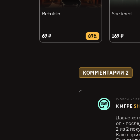
Beholder
Sheltered
69 ₽
169 ₽
87%
КОММЕНТАРИИ
2
15.Mar.2023 в 
К ИГРЕ
SH
Давно хоте
оп - посл
2 из 2 пок
Ключ прих