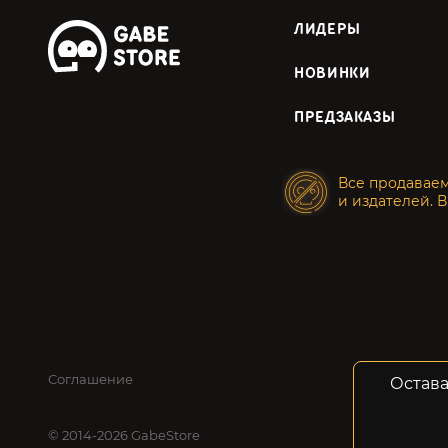
ЛИДЕРЫ
НОВИНКИ
ПРЕДЗАКАЗЫ
Все продавае
и издателей. В
Соглашение
Конфид
Остава
© 2014-2026 GabeStore