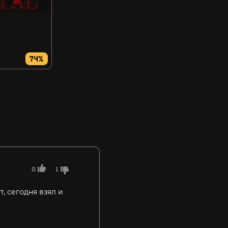
74%
0
1
т, сегодня взял и