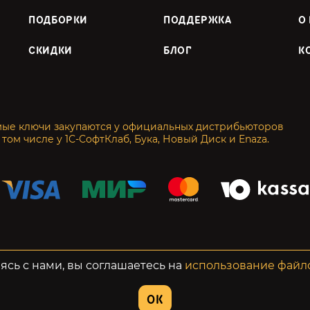
ПОДБОРКИ
ПОДДЕРЖКА
О
СКИДКИ
БЛОГ
К
мые ключи закупаются у официальных дистрибьюторов
 том числе у 1С-СофтКлаб, Бука, Новый Диск и Enaza.
енциальность
Возвраты
ясь с нами, вы соглашаетесь на
использование файл
OK