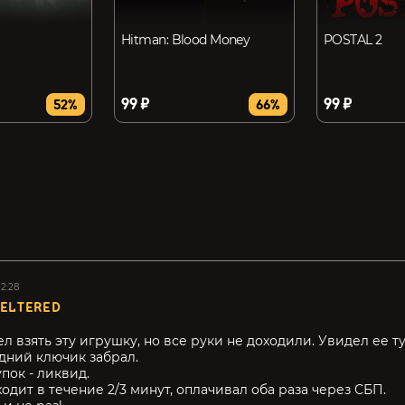
Hitman: Blood Money
POSTAL 2
99 ₽
99 ₽
52%
66%
02:28
ELTERED
л взять эту игрушку, но все руки не доходили. Увидел ее ту
едний ключик забрал.
упок - ликвид.
одит в течение 2/3 минут, оплачивал оба раза через СБП.