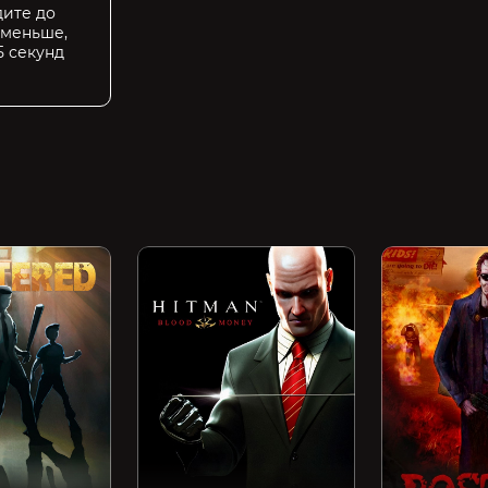
ите до
 меньше,
5 секунд