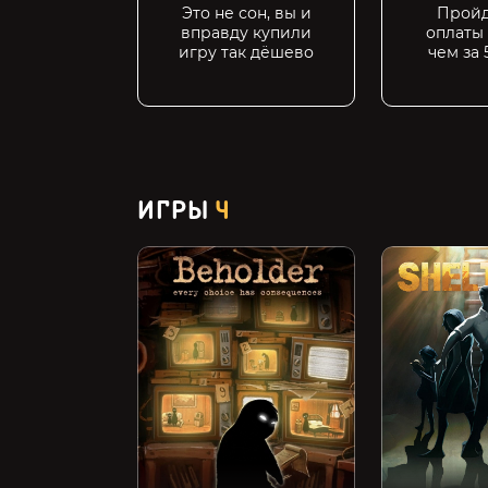
Это не сон, вы и
Пройд
вправду купили
оплаты
игру так дёшево
чем за 
ИГРЫ
4