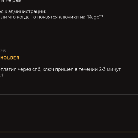
и не раз!
ос к администрации:
ли что когда-то появятся ключики на "Rage"?
2:15
EHOLDER
оплатил через спб, ключ пришел в течении 2-3 минут
с)