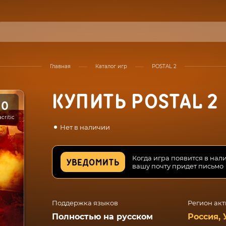
Главная
Каталог игр
POSTAL 2
КУПИТЬ POSTAL 2
50
critic
Нет в наличии
Когда игра появится в нал
УВЕДОМИТЬ
вашу почту придет письмо
Поддержка языков
Регион ак
Полностью на русском
Россия, 