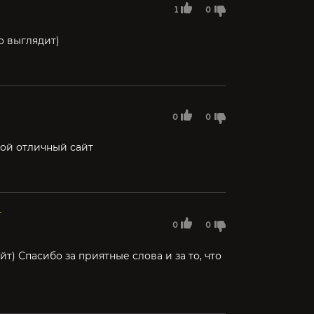
1
0
о выглядит)
0
0
кой отличный сайт
г
0
0
йт) Спасибо за приятные слова и за то, что