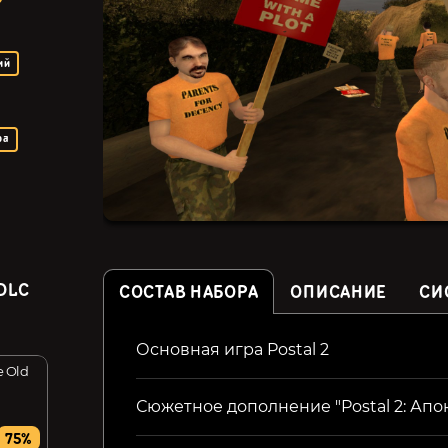
ий
ра
DLC
СОСТАВ НАБОРА
ОПИСАНИЕ
СИ
Основная игра Postal 2
e Old
Genesis Alpha One –
Destroy All Humans!
Deluxe Edition
Сюжетное дополнение "Postal 2: Апо
299₽
299₽
75%
42%
80%