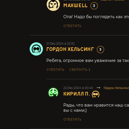
MAXWELL
3
Опа! Надо бы поглядеть как эт
ОТВЕТИТЬ
21.Dec.2024 в 22:32
ГОРДОН ХЕЛЬСИНГ
3
Ребята, огромное вам уважение за та
ОТВЕТИТЬ
СВЕРНУТЬ
1
22.Dec.2024 в 00:45
Гордон Хельсин
КИРИЛЛ П.
Рады, что вам нравится наш са
вы с нами;)
ОТВЕТИТЬ