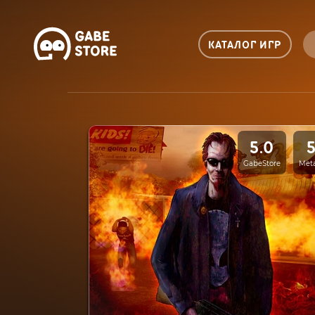
КАТАЛОГ ИГР
5.0
GabeStore
Meta